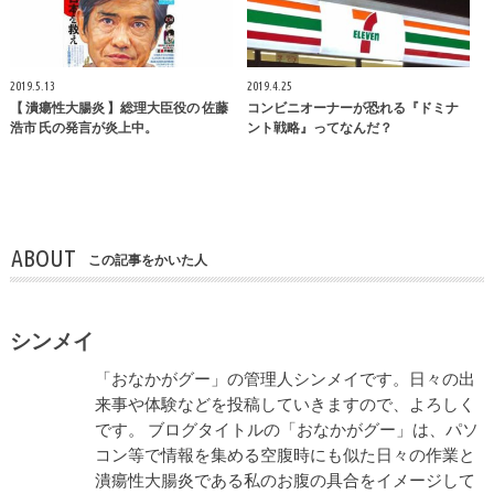
2019.5.13
2019.4.25
【 潰瘍性大腸炎 】総理大臣役の 佐藤
コンビニオーナーが恐れる『ドミナ
浩市 氏の発言が炎上中。
ント戦略』ってなんだ？
ABOUT
この記事をかいた人
シンメイ
「おなかがグー」の管理人シンメイです。日々の出
来事や体験などを投稿していきますので、よろしく
です。 ブログタイトルの「おなかがグー」は、パソ
コン等で情報を集める空腹時にも似た日々の作業と
潰瘍性大腸炎である私のお腹の具合をイメージして