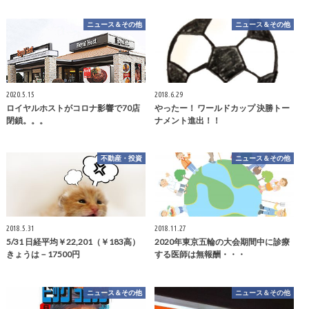
ニュース＆その他
ニュース＆その他
2020.5.15
2018.6.29
ロイヤルホストがコロナ影響で70店
やったー！ ワールドカップ 決勝トー
閉鎖。。。
ナメント進出！！
不動産・投資
ニュース＆その他
2018.5.31
2018.11.27
5/31 日経平均￥22,201（￥183高）
2020年東京五輪の大会期間中に診療
きょうは－17500円
する医師は無報酬・・・
ニュース＆その他
ニュース＆その他