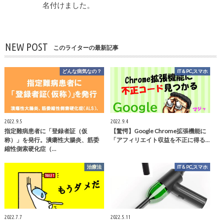
名付けました。
NEW POST
このライターの最新記事
どんな病気なの？
IT＆PC,スマホ
2022.9.5
2022.9.4
指定難病患者に「登録者証（仮
【驚愕】Google Chrome拡張機能に
称）」を発行。潰瘍性大腸炎、筋委
「アフィリエイト収益を不正に得る…
縮性側索硬化症（…
治療法
IT＆PC,スマホ
2022.7.7
2022.5.11