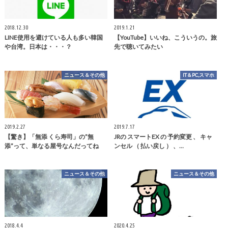
2018.12.30
2019.1.21
LINE使用を避けている人も多い韓国
【YouTube】いいね、こういうの。旅
や台湾。日本は・・・？
先で聴いてみたい
ニュース＆その他
IT＆PC,スマホ
2019.2.27
2019.7.17
【驚き】「無添 くら寿司」の”無
JRの スマートEX の 予約変更 、 キャ
添”って、単なる屋号なんだってね
ンセル （ 払い戻し ） 、…
ニュース＆その他
ニュース＆その他
2018.4.4
2020.4.25