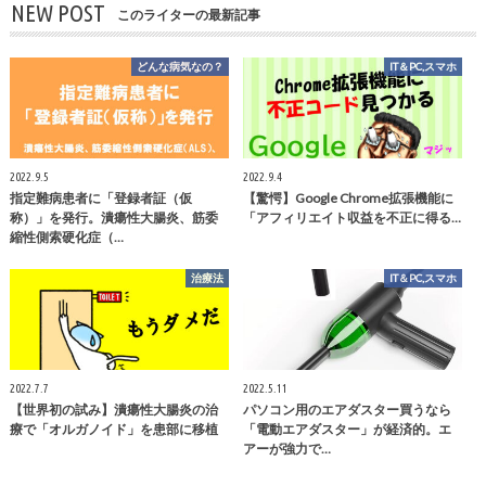
NEW POST
このライターの最新記事
どんな病気なの？
IT＆PC,スマホ
2022.9.5
2022.9.4
指定難病患者に「登録者証（仮
【驚愕】Google Chrome拡張機能に
称）」を発行。潰瘍性大腸炎、筋委
「アフィリエイト収益を不正に得る…
縮性側索硬化症（…
治療法
IT＆PC,スマホ
2022.7.7
2022.5.11
【世界初の試み】潰瘍性大腸炎の治
パソコン用のエアダスター買うなら
療で「オルガノイド」を患部に移植
「電動エアダスター」が経済的。エ
アーが強力で…