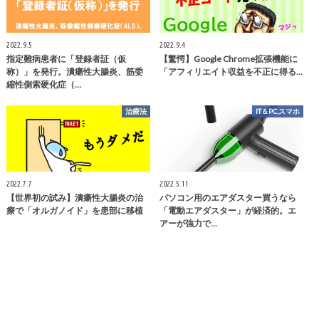
2022.9.5
2022.9.4
指定難病患者に「登録者証（仮
【驚愕】Google Chrome拡張機能に
称）」を発行。潰瘍性大腸炎、筋委
「アフィリエイト収益を不正に得る…
縮性側索硬化症（…
治療法
IT＆PC,スマホ
2022.7.7
2022.5.11
【世界初の試み】潰瘍性大腸炎の治
パソコン用のエアダスター買うなら
療で「オルガノイド」を患部に移植
「電動エアダスター」が経済的。エ
アーが強力で…