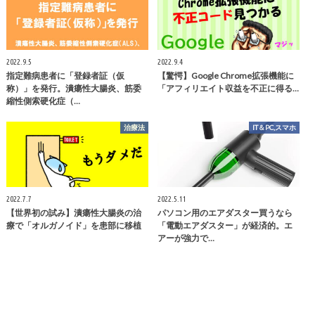
2022.9.5
2022.9.4
指定難病患者に「登録者証（仮
【驚愕】Google Chrome拡張機能に
称）」を発行。潰瘍性大腸炎、筋委
「アフィリエイト収益を不正に得る…
縮性側索硬化症（…
治療法
IT＆PC,スマホ
2022.7.7
2022.5.11
【世界初の試み】潰瘍性大腸炎の治
パソコン用のエアダスター買うなら
療で「オルガノイド」を患部に移植
「電動エアダスター」が経済的。エ
アーが強力で…