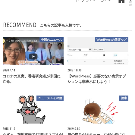
RECOMMEND
こちらの記事も人気です。
中国のニュース
WordPressの設定など
2020.7.14
2018.10.30
コロナの真実。香港研究者が米国に
【WordPress】必要のない表示オプ
亡命。
ションは非表示にしよう！
ニュース＆その他
健康
2018.11.5
2019.5.15
うぎゃ、築地移転で1万匹のネズミが
腰の痛みがキタッー。なぜか春にな