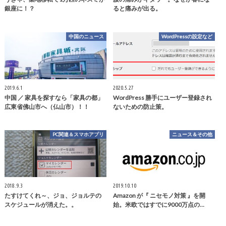
銀座に！？
ると痛みが出る。
中国のニュース
WordPressの設定など
2019.6.1
2020.5.27
中国 ／ 家具を探すなら「家具の都」
WordPress 勝手にユーザー登録され
広東省佛山市へ（仏山市）！！
ないための防止策。
PC関連＆スマホアプリ
ニュース＆その他
2018.9.3
2019.10.10
たすけてくれ～、ジョ、ジョルテの
Amazon が『 ニセモノ対策 』を開
スケジュールが消えた。。
始。米欧ではすでに9000万点の…