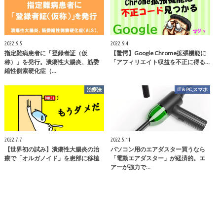
2022.9.5
2022.9.4
指定難病患者に「登録者証（仮
【驚愕】Google Chrome拡張機能に
称）」を発行。潰瘍性大腸炎、筋委
「アフィリエイト収益を不正に得る…
縮性側索硬化症（…
治療法
IT＆PC,スマホ
2022.7.7
2022.5.11
【世界初の試み】潰瘍性大腸炎の治
パソコン用のエアダスター買うなら
療で「オルガノイド」を患部に移植
「電動エアダスター」が経済的。エ
アーが強力で…