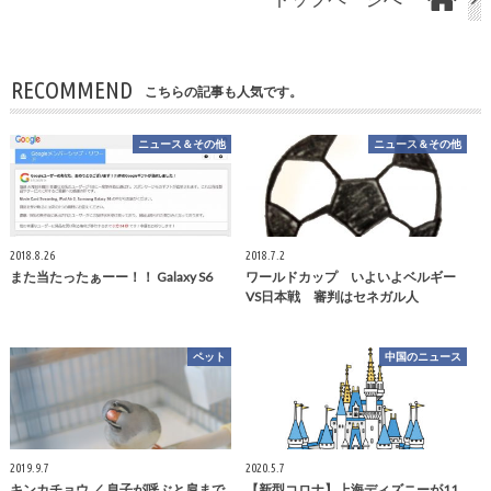
RECOMMEND
こちらの記事も人気です。
ニュース＆その他
ニュース＆その他
2018.8.26
2018.7.2
また当たったぁーー！！ Galaxy S6
ワールドカップ いよいよベルギー
VS日本戦 審判はセネガル人
ペット
中国のニュース
2019.9.7
2020.5.7
キンカチョウ ／ 息子が呼ぶと肩まで
【新型コロナ】上海ディズニーが11