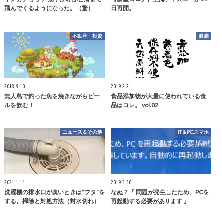
飛んでくるようになった。（驚）
日再開。
不動産・投資
健康
2018.9.10
2019.2.21
無人島で釣った魚を焼きながらビー
食品添加物が大量に使われている食
ルを飲む！
品はコレ。 vol.02
ニュース＆その他
IT＆PC,スマホ
2021.1.14
2019.3.30
洗濯機の排水口が臭いときは”フタ”を
なぬ？「 問題が発生したため、PCを
する。掃除と対処方法（封水切れ）
再起動する必要があります 」