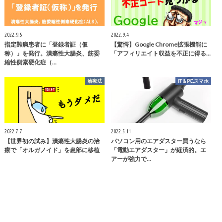
2022.9.5
2022.9.4
指定難病患者に「登録者証（仮
【驚愕】Google Chrome拡張機能に
称）」を発行。潰瘍性大腸炎、筋委
「アフィリエイト収益を不正に得る…
縮性側索硬化症（…
治療法
IT＆PC,スマホ
2022.7.7
2022.5.11
【世界初の試み】潰瘍性大腸炎の治
パソコン用のエアダスター買うなら
療で「オルガノイド」を患部に移植
「電動エアダスター」が経済的。エ
アーが強力で…