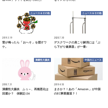
ニュース＆その他
ニュース＆その他
2019.3.19
2020.7.30
雷が鳴ったら「 おへそ 」を隠すワ
デスクワークの肩こり解消には「ぶ
ケ。
ら下がり健康器」が一番♪
潰瘍性大腸炎
中国のニュース
2018.7.31
2019.4.18
潰瘍性大腸炎 ふぅ～、再燃悪化は
まさか？！あの「 Amazon 」が中国
回避か？ 体験記-26
のEC事業撤退？！