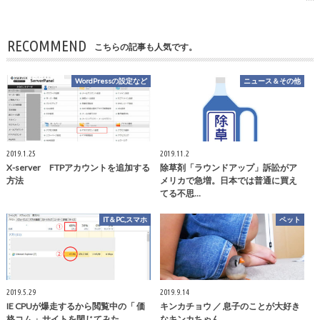
RECOMMEND
こちらの記事も人気です。
WordPressの設定など
ニュース＆その他
2019.1.25
2019.11.2
X-server FTPアカウントを追加する
除草剤「ラウンドアップ」訴訟がア
方法
メリカで急増。日本では普通に買え
てる不思…
IT＆PC,スマホ
ペット
2019.5.29
2019.9.14
IE CPUが爆走するから閲覧中の「 価
キンカチョウ ／ 息子のことが大好き
格コム 」サイトを閉じてみた。
なキンカちゃん。