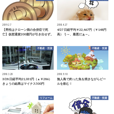
2019.2.7
2018.4.27
【男性はクローン病の合併症で死
4/27 日経平均￥22,467円（￥148円
亡】仮想通貨200億円が引き出せず。
高） う～、最悪だぁ～。
不動産・投資
不動産・投資
2018.3.28
2018.9.10
3/28 日経平均21,031円（▲￥286）
無人島で釣った魚を焼きながらビー
きょうの結果はマイナス500円
ルを飲む！
リフォーム
不動産・投資