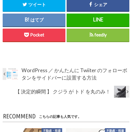
ツイート
シェア
はてブ
Pocket
feedly
WordPress ／ かんたんに Twiiter のフォローボ
タンをサイドバーに設置する方法
【 決定的瞬間 】 クジラ が トド を丸のみ！
RECOMMEND
こちらの記事も人気です。
不動産・投資
不動産・投資