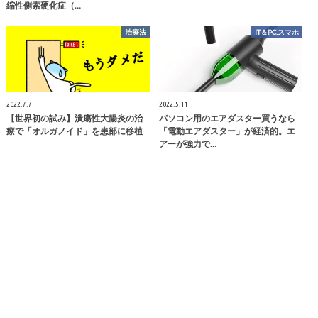
縮性側索硬化症（…
治療法
IT＆PC,スマホ
2022.7.7
2022.5.11
【世界初の試み】潰瘍性大腸炎の治
パソコン用のエアダスター買うなら
療で「オルガノイド」を患部に移植
「電動エアダスター」が経済的。エ
アーが強力で…