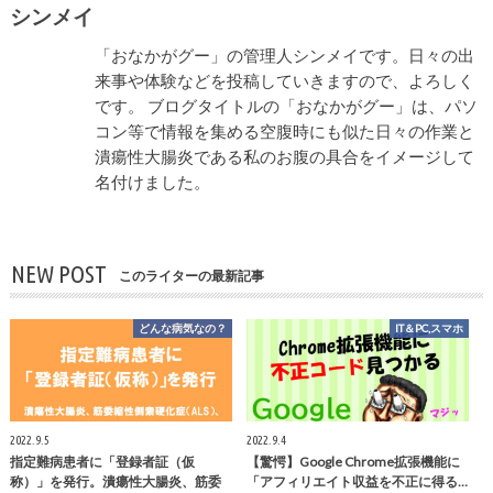
シンメイ
「おなかがグー」の管理人シンメイです。日々の出
来事や体験などを投稿していきますので、よろしく
です。 ブログタイトルの「おなかがグー」は、パソ
コン等で情報を集める空腹時にも似た日々の作業と
潰瘍性大腸炎である私のお腹の具合をイメージして
名付けました。
NEW POST
このライターの最新記事
どんな病気なの？
IT＆PC,スマホ
2022.9.5
2022.9.4
指定難病患者に「登録者証（仮
【驚愕】Google Chrome拡張機能に
称）」を発行。潰瘍性大腸炎、筋委
「アフィリエイト収益を不正に得る…