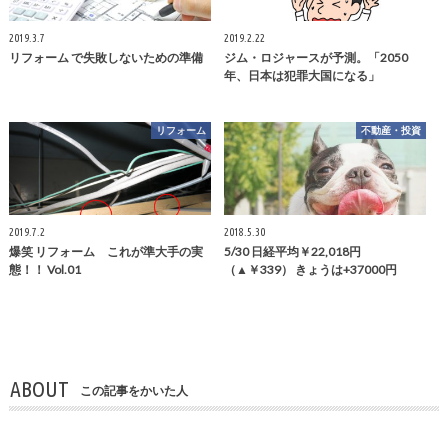
2019.3.7
2019.2.22
リフォーム で失敗しないための準備
ジム・ロジャースが予測。「2050
年、日本は犯罪大国になる」
リフォーム
不動産・投資
2019.7.2
2018.5.30
爆笑 リフォーム これが準大手の実
5/30 日経平均￥22,018円
態！！ Vol.01
（▲￥339） きょうは+37000円
ABOUT
この記事をかいた人