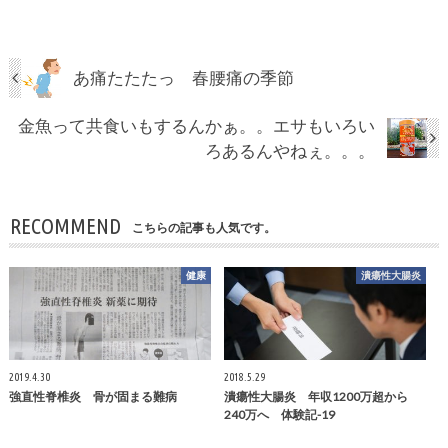
あ痛たたたっ 春腰痛の季節
金魚って共食いもするんかぁ。。エサもいろい
ろあるんやねぇ。。。
RECOMMEND
こちらの記事も人気です。
健康
潰瘍性大腸炎
2019.4.30
2018.5.29
強直性脊椎炎 骨が固まる難病
潰瘍性大腸炎 年収1200万超から
240万へ 体験記-19