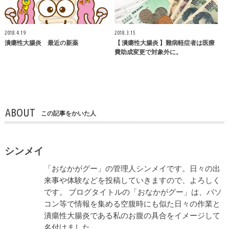
2018.4.19
2018.3.15
潰瘍性大腸炎 最近の新薬
【 潰瘍性大腸炎 】難病軽症者は医療
費助成変更で対象外に。
ABOUT
この記事をかいた人
シンメイ
「おなかがグー」の管理人シンメイです。日々の出
来事や体験などを投稿していきますので、よろしく
です。 ブログタイトルの「おなかがグー」は、パソ
コン等で情報を集める空腹時にも似た日々の作業と
潰瘍性大腸炎である私のお腹の具合をイメージして
名付けました。