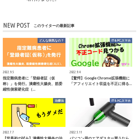
NEW POST
このライターの最新記事
どんな病気なの？
IT＆PC,スマホ
2022.9.5
2022.9.4
指定難病患者に「登録者証（仮
【驚愕】Google Chrome拡張機能に
称）」を発行。潰瘍性大腸炎、筋委
「アフィリエイト収益を不正に得る…
縮性側索硬化症（…
治療法
IT＆PC,スマホ
2022.7.7
2022.5.11
【世界初の試み】潰瘍性大腸炎の治
パソコン用のエアダスター買うなら