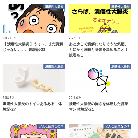
潰瘍性大腸炎
潰瘍性大腸炎
2019.4.19
2022.3.11
【 潰瘍性大腸炎 】うぅ～、まだ寛解
あと少しで寛解になりそうな気配。
じゃない。。。体験記-33
とにかく睡眠と身体を温めること！
腹巻もし…
潰瘍性大腸炎
潰瘍性大腸炎
2018.8.2
2018.6.24
潰瘍性大腸炎のトイレあるある 体
潰瘍性大腸炎の怖さを体感した営業
験記‐27
マン 体験記-21
どんな病気なの？
どんな病気なの？