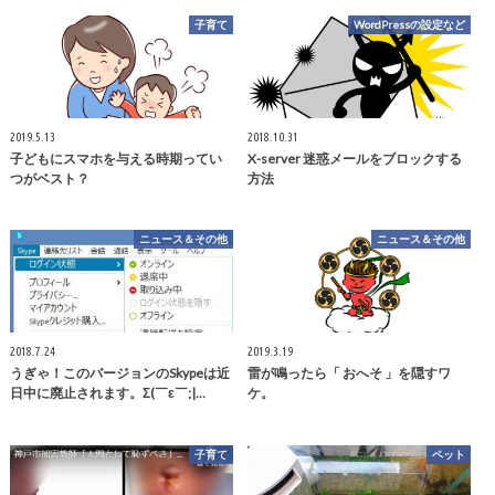
子育て
WordPressの設定など
2019.5.13
2018.10.31
子どもにスマホを与える時期ってい
X-server 迷惑メールをブロックする
つがベスト？
方法
ニュース＆その他
ニュース＆その他
2018.7.24
2019.3.19
うぎゃ！このバージョンのSkypeは近
雷が鳴ったら「 おへそ 」を隠すワ
日中に廃止されます。Σ(￣ε￣;|…
ケ。
子育て
ペット