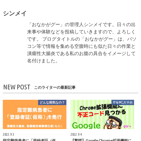
シンメイ
「おなかがグー」の管理人シンメイです。日々の出
来事や体験などを投稿していきますので、よろしく
です。 ブログタイトルの「おなかがグー」は、パソ
コン等で情報を集める空腹時にも似た日々の作業と
潰瘍性大腸炎である私のお腹の具合をイメージして
名付けました。
NEW POST
このライターの最新記事
どんな病気なの？
IT＆PC,スマホ
2022.9.5
2022.9.4
指定難病患者に「登録者証（仮
【驚愕】Google Chrome拡張機能に