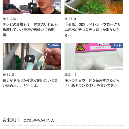
2019.10.18
2019.8.31
テレビの影響も？ 児童のいじめも
【金魚】GEX サイレントフロー スリ
急増していた神戸の教諭いじめ問
ムの水がチョロチョロしか出ないと
題。
き…
YouTube
ペット
2019.2.27
2020.1.10
息子がヤモリか小鳥が飼いたいと言
キンカチョウ 卵を産みすぎるから
い始めた。。どうしよ。
「小鳥ギラン K-37」を置いてみた
ABOUT
この記事をかいた人