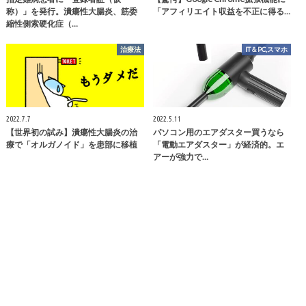
称）」を発行。潰瘍性大腸炎、筋委
「アフィリエイト収益を不正に得る…
縮性側索硬化症（…
治療法
IT＆PC,スマホ
2022.7.7
2022.5.11
【世界初の試み】潰瘍性大腸炎の治
パソコン用のエアダスター買うなら
療で「オルガノイド」を患部に移植
「電動エアダスター」が経済的。エ
アーが強力で…