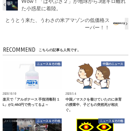
Wow！「はやぶさ２」が地球から3億キロ離れ
た小惑星に着陸。
とうとう来た、うわさの米アマゾンの低価格ス
ーパー！！
RECOMMEND
こちらの記事も人気です。
ニュース＆その他
中国のニュース
2020.10.10
2020.5.6
楽天で「アルボナース 手指消毒剤 １
中国／マスクを着けていたのに体育
L」が2,480円で売ってるよ～
の授業中、子どもの突然死が相次
ぐ。
ニュース＆その他
ニュース＆その他