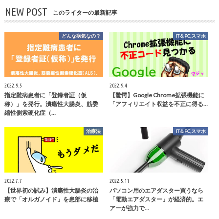
NEW POST
このライターの最新記事
どんな病気なの？
IT＆PC,スマホ
2022.9.5
2022.9.4
指定難病患者に「登録者証（仮
【驚愕】Google Chrome拡張機能に
称）」を発行。潰瘍性大腸炎、筋委
「アフィリエイト収益を不正に得る…
縮性側索硬化症（…
治療法
IT＆PC,スマホ
2022.7.7
2022.5.11
【世界初の試み】潰瘍性大腸炎の治
パソコン用のエアダスター買うなら
療で「オルガノイド」を患部に移植
「電動エアダスター」が経済的。エ
アーが強力で…