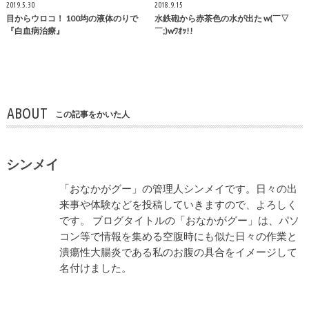
2019.5.30
2018.9.15
目からウロコ！ 100均の液体のりで
水鉄砲から赤茶色の水が出た w(￣▽
『白血病治療』
￣;)wﾜｵｯ!!
ABOUT
この記事をかいた人
シンメイ
「おなかがグー」の管理人シンメイです。日々の出
来事や体験などを投稿していきますので、よろしく
です。 ブログタイトルの「おなかがグー」は、パソ
コン等で情報を集める空腹時にも似た日々の作業と
潰瘍性大腸炎である私のお腹の具合をイメージして
名付けました。