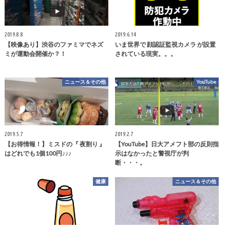
2019.8.8
2019.6.14
【映像あり】渋谷のファミマでネズ
いま世界で 顔認証監視カメラ が設置
ミが運動会開催か？！
されている現実。。。
ニュース＆その他
YouTube
2019.5.7
2019.2.7
【お得情報！】ミスドの『 夜割り 』
【YouTube】日大アメフト部の反則指
はどれでも1個100円♪♪♪
示はなかったと警視庁が判
断・・・。
健康
ニュース＆その他