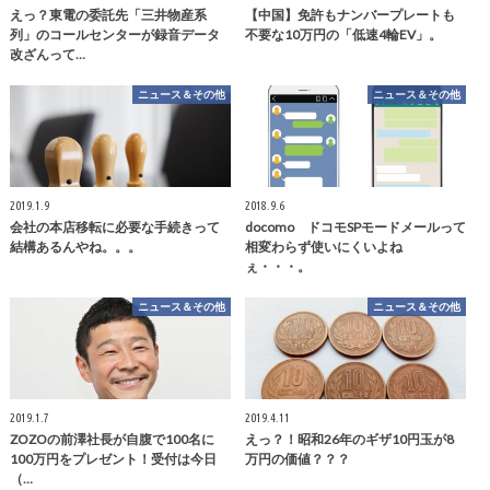
えっ？東電の委託先「三井物産系
【中国】免許もナンバープレートも
列」のコールセンターが録音データ
不要な10万円の「低速4輪EV」。
改ざんって…
ニュース＆その他
ニュース＆その他
2019.1.9
2018.9.6
会社の本店移転に必要な手続きって
docomo ドコモSPモードメールって
結構あるんやね。。。
相変わらず使いにくいよね
ぇ・・・。
ニュース＆その他
ニュース＆その他
2019.1.7
2019.4.11
ZOZOの前澤社長が自腹で100名に
えっ？！昭和26年のギザ10円玉が8
100万円をプレゼント！受付は今日
万円の価値？？？
（…