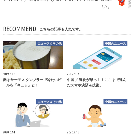
い。
RECOMMEND
こちらの記事も人気です。
ニュース＆その他
中国のニュース
2019.7.16
2019.9.17
夏は サーモス タンブラーで冷たいビ
中国 ／ 進化が早っ！！ ここまで進ん
ールを「キュッ」と ♪
だスマホ決済＆技術。
ニュース＆その他
中国のニュース
2020.6.14
2020.7.13