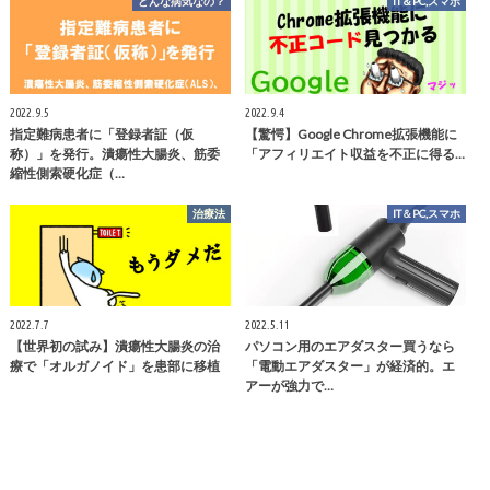
どんな病気なの？
IT＆PC,スマホ
2022.9.5
2022.9.4
指定難病患者に「登録者証（仮
【驚愕】Google Chrome拡張機能に
称）」を発行。潰瘍性大腸炎、筋委
「アフィリエイト収益を不正に得る…
縮性側索硬化症（…
治療法
IT＆PC,スマホ
2022.7.7
2022.5.11
【世界初の試み】潰瘍性大腸炎の治
パソコン用のエアダスター買うなら
療で「オルガノイド」を患部に移植
「電動エアダスター」が経済的。エ
アーが強力で…