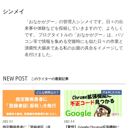
シンメイ
「おなかがグー」の管理人シンメイです。日々の出
来事や体験などを投稿していきますので、よろしく
です。 ブログタイトルの「おなかがグー」は、パソ
コン等で情報を集める空腹時にも似た日々の作業と
潰瘍性大腸炎である私のお腹の具合をイメージして
名付けました。
NEW POST
このライターの最新記事
どんな病気なの？
IT＆PC,スマホ
2022.9.5
2022.9.4
指定難病患者に「登録者証（仮
【驚愕】Google Chrome拡張機能に