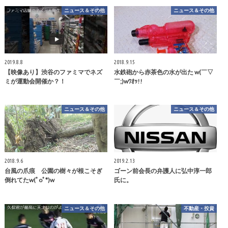
ニュース＆その他
ニュース＆その他
2019.8.8
2018.9.15
【映像あり】渋谷のファミマでネズ
水鉄砲から赤茶色の水が出た w(￣▽
ミが運動会開催か？！
￣;)wﾜｵｯ!!
ニュース＆その他
ニュース＆その他
2018.9.6
2019.2.13
台風の爪痕 公園の樹々が根こそぎ
ゴーン前会長の弁護人に弘中淳一郎
倒れてたw(ﾟoﾟ*)w
氏に。
ニュース＆その他
不動産・投資