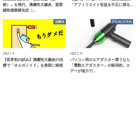
称）」を発行。潰瘍性大腸炎、筋委
「アフィリエイト収益を不正に得る…
縮性側索硬化症（…
治療法
IT＆PC,スマホ
2022.7.7
2022.5.11
【世界初の試み】潰瘍性大腸炎の治
パソコン用のエアダスター買うなら
療で「オルガノイド」を患部に移植
「電動エアダスター」が経済的。エ
アーが強力で…