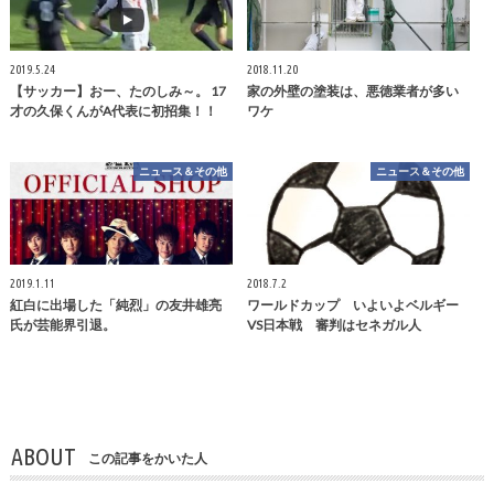
2019.5.24
2018.11.20
【サッカー】おー、たのしみ～。 17
家の外壁の塗装は、悪徳業者が多い
才の久保くんがA代表に初招集！！
ワケ
ニュース＆その他
ニュース＆その他
2019.1.11
2018.7.2
紅白に出場した「純烈」の友井雄亮
ワールドカップ いよいよベルギー
氏が芸能界引退。
VS日本戦 審判はセネガル人
ABOUT
この記事をかいた人