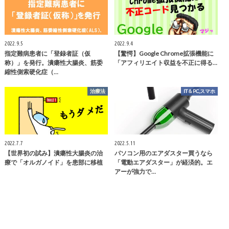
2022.9.5
2022.9.4
指定難病患者に「登録者証（仮
【驚愕】Google Chrome拡張機能に
称）」を発行。潰瘍性大腸炎、筋委
「アフィリエイト収益を不正に得る…
縮性側索硬化症（…
治療法
IT＆PC,スマホ
2022.7.7
2022.5.11
【世界初の試み】潰瘍性大腸炎の治
パソコン用のエアダスター買うなら
療で「オルガノイド」を患部に移植
「電動エアダスター」が経済的。エ
アーが強力で…