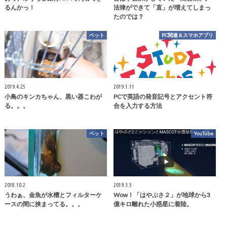
るんかっ！
法律ができて「直」が増えてしまっ
たのでは？
ペット
PC関連＆スマホアプリ
2019.4.25
2019.1.11
小鳥のキンカちゃん、黒い器こわが
PCで英語の発音記号とアクセント符
る。。。
合を入力する方法
ペット
YouTube
2018.10.2
2019.3.5
うわぁ、金魚が水槽とフィルターケ
Wow！「はやぶさ２」が地球から3
ースの間に挟まってる。。。
億キロ離れた小惑星に着陸。