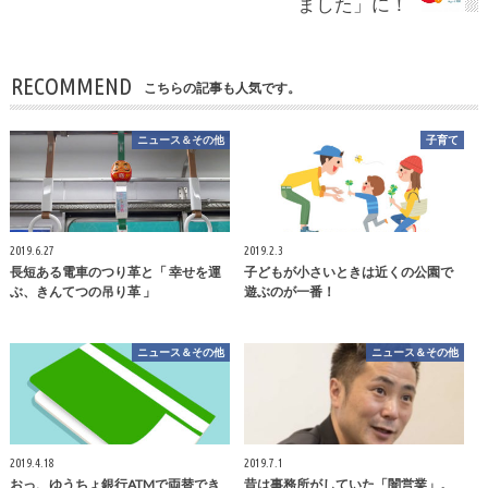
ました」に！
RECOMMEND
こちらの記事も人気です。
ニュース＆その他
子育て
2019.6.27
2019.2.3
長短ある電車のつり革と「 幸せを運
子どもが小さいときは近くの公園で
ぶ、きんてつの吊り革 」
遊ぶのが一番！
ニュース＆その他
ニュース＆その他
2019.4.18
2019.7.1
おっ、ゆうちょ銀行ATMで両替でき
昔は事務所がしていた「闇営業」。