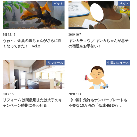
ペット
ペット
2019.5.19
2019.10.7
うぉ～、金魚の黒ちゃんがさらに白
キンカチョウ ／ キンカちゃんが息子
くなってきた！ vol.2
の宿題をお手伝い！
リフォーム
中国のニュース
2019.3.5
2020.7.13
リフォーム は閑散期または大手のキ
【中国】免許もナンバープレートも
ャンペーン時期に合わせる
不要な10万円の「低速4輪EV」。