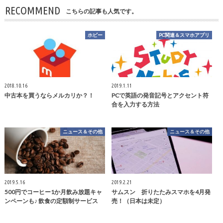
RECOMMEND
こちらの記事も人気です。
ホビー
PC関連＆スマホアプリ
2018.10.16
2019.1.11
中古本を買うならメルカリか？！
PCで英語の発音記号とアクセント符
合を入力する方法
ニュース＆その他
ニュース＆その他
2019.5.16
2019.2.21
500円でコーヒー1か月飲み放題キャ
サムスン 折りたたみスマホを4月発
ンペーンも♪ 飲食の定額制サービス
売！（日本は未定）