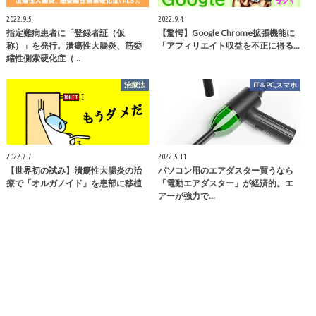
2022.9.5
2022.9.4
指定難病患者に「登録者証（仮
【驚愕】Google Chrome拡張機能に
称）」を発行。潰瘍性大腸炎、筋委
「アフィリエイト収益を不正に得る…
縮性側索硬化症（…
治療法
IT＆PC,スマホ
2022.7.7
2022.5.11
【世界初の試み】潰瘍性大腸炎の治
パソコン用のエアダスター買うなら
療で「オルガノイド」を患部に移植
「電動エアダスター」が経済的。エ
アーが強力で…