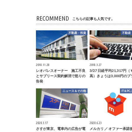
RECOMMEND
こちらの記事も人気です。
不動産・投資
不動産
2018.11.28
2018.3.27
レオパレスオーナー 施工不良
3/27 日経平均21,317円（
とサブリース契約解消で怒りの
高）きょうは3,000円のプ
告発
ニュース＆その他
IT＆PC
2020.3.17
2020.6.23
さすが東京、電車内の広告が電
メルカリ ／ オファー承諾