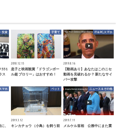
・投資
子育て
IT＆PC,スマホ
2018.12.15
2019.8.16
￥551
息子と映画観賞「ドラゴンボー
【動画あり】あなたはこのニセ
ラス
ル超 ブロリー」はおすすめ！
動画を見破れるか？ 新たなサイ
バー攻撃
,スマホ
ペット
ニュース＆その他
2019.3.12
2019.7.11
後に、
キンカチョウ （小鳥）を飼う前
メルケル首相 公務中にまた震