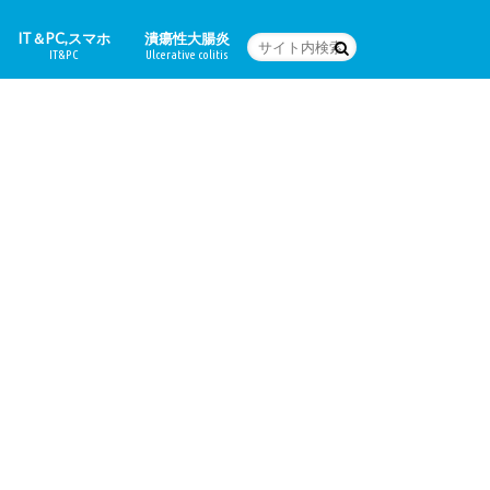
IT＆PC,スマホ
潰瘍性大腸炎
IT&PC
Ulcerative colitis
WordPressの設定など
PC関連＆スマホアプリ
Word
体験日記
どんな病気なの？
治療法
食に関すること