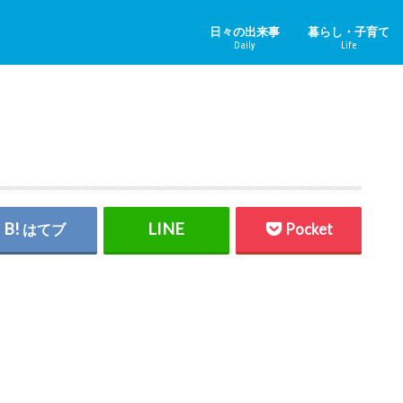
日々の出来事
暮らし・子育て
Daily
Life
ニュース＆その他
中国のニュース
健康
子育て
ペット
リフォーム
ホビー
YouTube
はてブ
Pocket