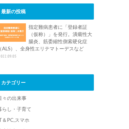
最新の投稿
指定難病患者に「登録者証
（仮称）」を発行。潰瘍性大
腸炎、筋委縮性側索硬化症
（ALS）、全身性エリテマトーデスなど
2022.09.05
カテゴリー
日々の出来事
暮らし・子育て
IT＆PC,スマホ