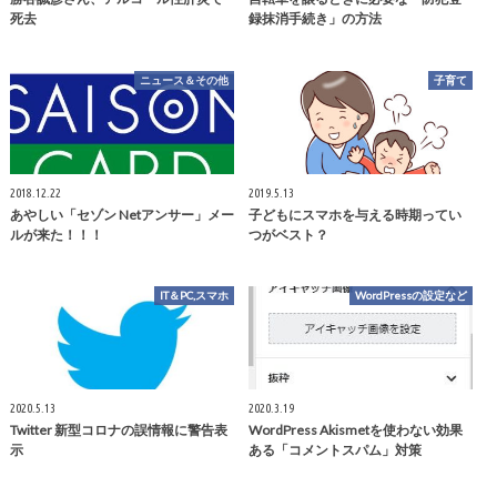
死去
録抹消手続き」の方法
ニュース＆その他
子育て
2018.12.22
2019.5.13
あやしい「セゾン Netアンサー」メー
子どもにスマホを与える時期ってい
ルが来た！！！
つがベスト？
IT＆PC,スマホ
WordPressの設定など
2020.5.13
2020.3.19
Twitter 新型コロナの誤情報に警告表
WordPress Akismetを使わない効果
示
ある「コメントスパム」対策