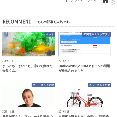
RECOMMEND
こちらの記事も人気です。
ペット
PC関連＆スマホアプリ
2019.5.18
2019.2.19
まいにち、まいにち、泳いで疲れた
Outlook2013／COMアドインの問題
金魚くん。
が検出されました
ニュース＆その他
ニュース＆その他
2018.11.28
2019.8.21
勝谷誠彦さん、アルコール性肝炎で
自転車を譲るときに必要な「防犯登