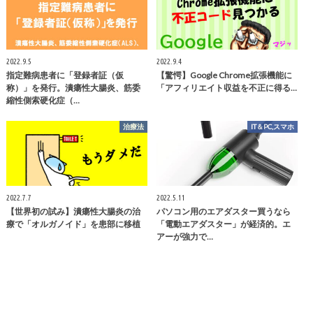
2022.9.5
2022.9.4
指定難病患者に「登録者証（仮
【驚愕】Google Chrome拡張機能に
称）」を発行。潰瘍性大腸炎、筋委
「アフィリエイト収益を不正に得る…
縮性側索硬化症（…
治療法
IT＆PC,スマホ
2022.7.7
2022.5.11
【世界初の試み】潰瘍性大腸炎の治
パソコン用のエアダスター買うなら
療で「オルガノイド」を患部に移植
「電動エアダスター」が経済的。エ
アーが強力で…