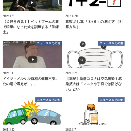
2019.4.23
2019.8.20
【犬好き必見！】ペットブームの裏
算数 足し算 「８+６」の 教え方 （ 計
で凶暴になった犬を訓練する「訓練
算方法 ）
士」
ニュース＆その他
ニュース＆その他
2019.7.1
2020.3.28
ドイツ・メルケル首相の健康不安。
【追記】新型コロナは空気感染？感
公の場で震えが。。。
染拡大は「マスクや手袋では防げな
い」とい…
ニュース＆その他
ニュース＆その他
2018.3.22
2020.5.7