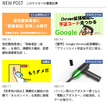
NEW POST
このライターの最新記事
どんな病気なの？
IT＆PC,スマホ
2022.9.5
2022.9.4
指定難病患者に「登録者証（仮
【驚愕】Google Chrome拡張機能に
称）」を発行。潰瘍性大腸炎、筋委
「アフィリエイト収益を不正に得る…
縮性側索硬化症（…
治療法
IT＆PC,スマホ
2022.7.7
2022.5.11
【世界初の試み】潰瘍性大腸炎の治
パソコン用のエアダスター買うなら
療で「オルガノイド」を患部に移植
「電動エアダスター」が経済的。エ
アーが強力で…