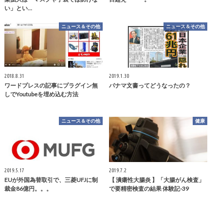
い」とい…
ニュース＆その他
ニュース＆その他
2018.8.31
2019.1.30
ワードプレスの記事にプラグイン無
パナマ文書ってどうなったの？
しでYoutubeを埋め込む方法
ニュース＆その他
健康
2019.5.17
2019.7.2
EUが外国為替取引で、三菱UFJに制
【 潰瘍性大腸炎 】「大腸がん検査」
裁金86億円。。。
で要精密検査の結果 体験記-39