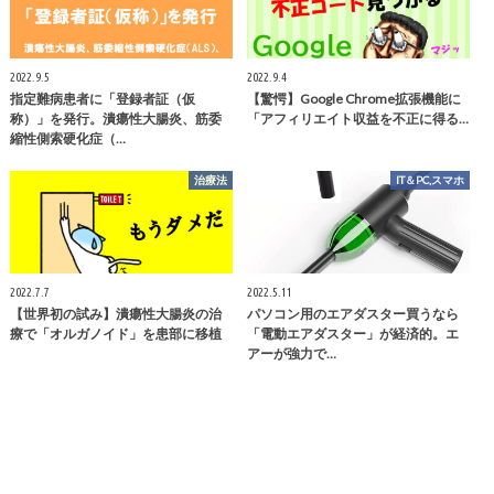
2022.9.5
2022.9.4
指定難病患者に「登録者証（仮
【驚愕】Google Chrome拡張機能に
称）」を発行。潰瘍性大腸炎、筋委
「アフィリエイト収益を不正に得る…
縮性側索硬化症（…
治療法
IT＆PC,スマホ
2022.7.7
2022.5.11
【世界初の試み】潰瘍性大腸炎の治
パソコン用のエアダスター買うなら
療で「オルガノイド」を患部に移植
「電動エアダスター」が経済的。エ
アーが強力で…