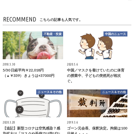
RECOMMEND
こちらの記事も人気です。
不動産・投資
中国のニュース
2018.5.30
2020.5.6
5/30 日経平均￥22,018円
中国／マスクを着けていたのに体育
（▲￥339） きょうは+37000円
の授業中、子どもの突然死が相次
ぐ。
ニュース＆その他
ニュース＆その他
2020.3.28
2019.3.6
【追記】新型コロナは空気感染？感
ゴーン元会長、保釈決定。拘留は100
染拡大は「マスクや手袋では防げな
日超え・・・。