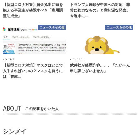
【新型コロナ対策】資金捻出に頭を
トランプ大統領が中国への対応「非
抱える事業主が確認すべき「雇用調
常に強力なもの」と意味深な発言。
整助成金」
今週末に…
ニュース＆その他
ニュース＆その他
2020.4.1
2019.10.18
【新型コロナ対策】マスクはどこで
武井壮が経歴詐称。。。「たいへん
入手すればいいの？マスクを買うに
申し訳ございません」
は「在庫…
ABOUT
この記事をかいた人
シンメイ