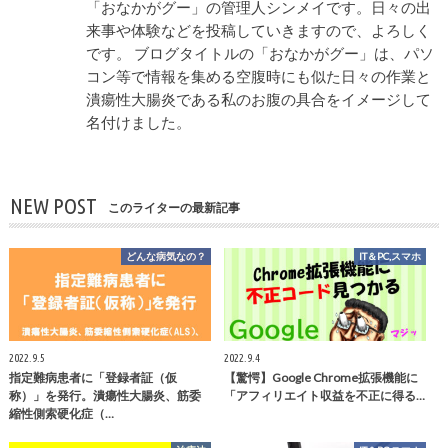
「おなかがグー」の管理人シンメイです。日々の出
来事や体験などを投稿していきますので、よろしく
です。 ブログタイトルの「おなかがグー」は、パソ
コン等で情報を集める空腹時にも似た日々の作業と
潰瘍性大腸炎である私のお腹の具合をイメージして
名付けました。
NEW POST
このライターの最新記事
どんな病気なの？
IT＆PC,スマホ
2022.9.5
2022.9.4
指定難病患者に「登録者証（仮
【驚愕】Google Chrome拡張機能に
称）」を発行。潰瘍性大腸炎、筋委
「アフィリエイト収益を不正に得る…
縮性側索硬化症（…