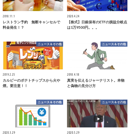
2018.11.1
2020.4.24
レストラン予約 無断キャンセルで
【株式】日銀保有のETFの損益分岐点
料金発生！？
は1万9500円。。。
ニュース＆その他
ニュース＆その他
2019.2.25
2018.4.18
カルビーのポテトチップスから火や
真実を伝えるジャーナリスト。本物
煙。要注意！！
と偽物の見分け方
ニュース＆その他
ニュース＆その他
2020.3.29
2020.5.29