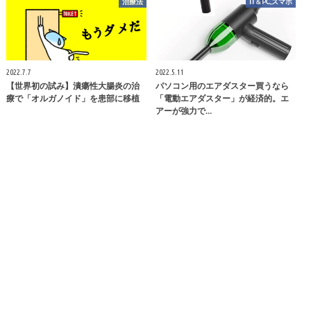
治療法
IT＆PC,スマホ
2022.7.7
2022.5.11
【世界初の試み】潰瘍性大腸炎の治
パソコン用のエアダスター買うなら
療で「オルガノイド」を患部に移植
「電動エアダスター」が経済的。エ
アーが強力で…