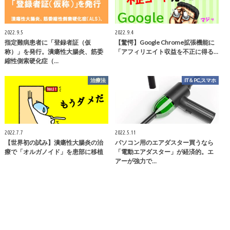
2022.9.5
2022.9.4
指定難病患者に「登録者証（仮
【驚愕】Google Chrome拡張機能に
称）」を発行。潰瘍性大腸炎、筋委
「アフィリエイト収益を不正に得る…
縮性側索硬化症（…
治療法
IT＆PC,スマホ
2022.7.7
2022.5.11
【世界初の試み】潰瘍性大腸炎の治
パソコン用のエアダスター買うなら
療で「オルガノイド」を患部に移植
「電動エアダスター」が経済的。エ
アーが強力で…