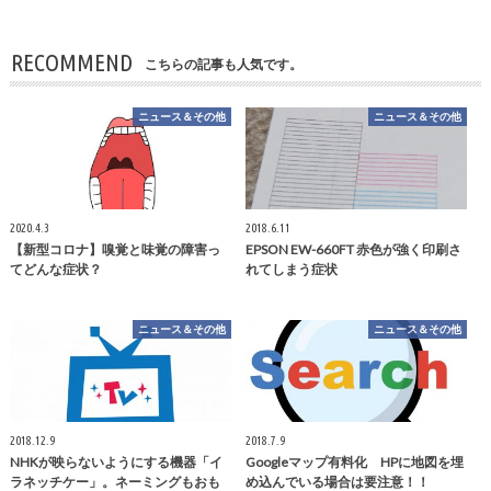
RECOMMEND
こちらの記事も人気です。
ニュース＆その他
ニュース＆その他
2020.4.3
2018.6.11
【新型コロナ】嗅覚と味覚の障害っ
EPSON EW-660FT 赤色が強く印刷さ
てどんな症状？
れてしまう症状
ニュース＆その他
ニュース＆その他
2018.12.9
2018.7.9
NHKが映らないようにする機器「イ
Googleマップ有料化 HPに地図を埋
ラネッチケー」。ネーミングもおも
め込んでいる場合は要注意！！