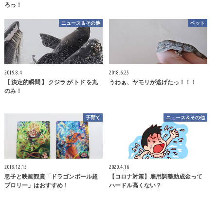
ろっ！
ニュース＆その他
ペット
2019.8.4
2018.6.25
【 決定的瞬間 】 クジラ が トド を丸
うわぁ、ヤモリが逃げたっ！！！
のみ！
子育て
ニュース＆その他
2018.12.15
2020.4.16
息子と映画観賞「ドラゴンボール超
【コロナ対策】雇用調整助成金って
ブロリー」はおすすめ！
ハードル高くない？