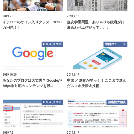
2019.5.31
2018.4.10
イチローのサイン入りグッズ 1020
森友学園問題 ありゃりゃ政府が口
万円也！！
裏合わせ工作だって。。。
IT＆PC,スマホ
中国のニュース
2019.10.20
2019.9.17
あなたのブログは大丈夫？ Googleが
中国 ／ 進化が早っ！！ ここまで進ん
https未対応のコンテンツを段…
だスマホ決済＆技術。
IT＆PC,スマホ
潰瘍性大腸炎
2019.7.5
2019.8.17