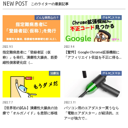
NEW POST
このライターの最新記事
どんな病気なの？
IT＆PC,スマホ
2022.9.5
2022.9.4
指定難病患者に「登録者証（仮
【驚愕】Google Chrome拡張機能に
称）」を発行。潰瘍性大腸炎、筋委
「アフィリエイト収益を不正に得る…
縮性側索硬化症（…
治療法
IT＆PC,スマホ
2022.7.7
2022.5.11
【世界初の試み】潰瘍性大腸炎の治
パソコン用のエアダスター買うなら
療で「オルガノイド」を患部に移植
「電動エアダスター」が経済的。エ
アーが強力で…