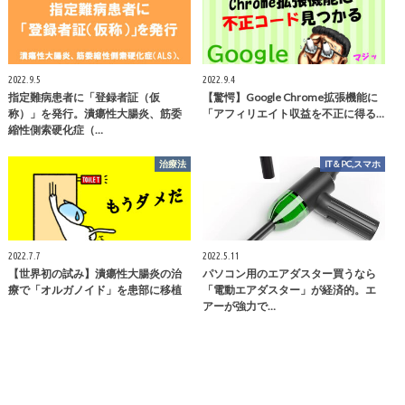
2022.9.5
2022.9.4
指定難病患者に「登録者証（仮
【驚愕】Google Chrome拡張機能に
称）」を発行。潰瘍性大腸炎、筋委
「アフィリエイト収益を不正に得る…
縮性側索硬化症（…
治療法
IT＆PC,スマホ
2022.7.7
2022.5.11
【世界初の試み】潰瘍性大腸炎の治
パソコン用のエアダスター買うなら
療で「オルガノイド」を患部に移植
「電動エアダスター」が経済的。エ
アーが強力で…