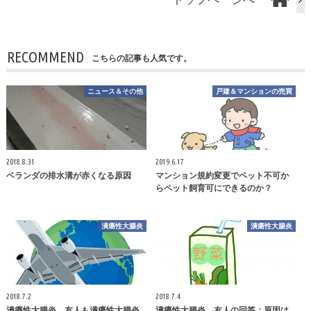
RECOMMEND
こちらの記事も人気です。
ニュース＆その他
戸建＆マンションの売買
2018.8.31
2019.6.17
ベランダの排水溝が赤くなる原因
マンション規約変更でペット不可か
らペット飼育可にできるのか？
潰瘍性大腸炎
潰瘍性大腸炎
2018.7.2
2018.7.4
潰瘍性大腸炎 友人も潰瘍性大腸炎
潰瘍性大腸炎 友人の回答：原因は