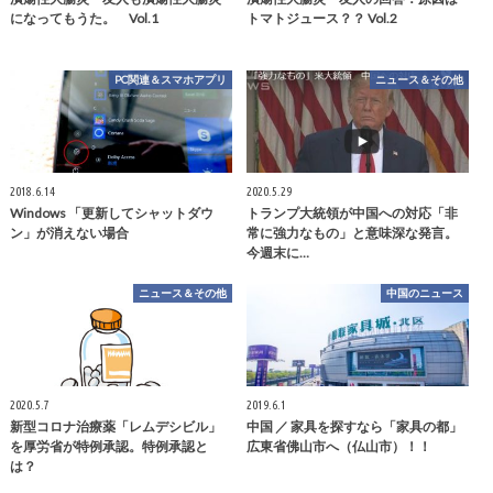
になってもうた。 Vol.1
トマトジュース？？ Vol.2
PC関連＆スマホアプリ
ニュース＆その他
2018.6.14
2020.5.29
Windows 「更新してシャットダウ
トランプ大統領が中国への対応「非
ン」が消えない場合
常に強力なもの」と意味深な発言。
今週末に…
ニュース＆その他
中国のニュース
2020.5.7
2019.6.1
新型コロナ治療薬「レムデシビル」
中国 ／ 家具を探すなら「家具の都」
を厚労省が特例承認。特例承認と
広東省佛山市へ（仏山市）！！
は？