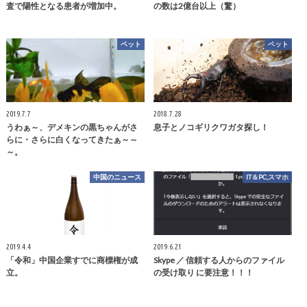
査で陽性となる患者が増加中。
の数は2億台以上（驚）
ペット
ペット
2019.7.7
2018.7.28
うわぁ～、デメキンの黒ちゃんがさ
息子とノコギリクワガタ探し！
らに・さらに白くなってきたぁ～～
～。
中国のニュース
IT＆PC,スマホ
2019.4.4
2019.6.21
「令和」中国企業すでに商標権が成
Skype ／ 信頼する人からのファイル
立。
の受け取り に要注意！！！