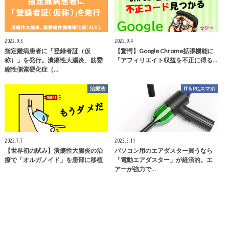
2022.9.5
2022.9.4
指定難病患者に「登録者証（仮
【驚愕】Google Chrome拡張機能に
称）」を発行。潰瘍性大腸炎、筋委
「アフィリエイト収益を不正に得る…
縮性側索硬化症（…
治療法
IT＆PC,スマホ
2022.7.7
2022.5.11
【世界初の試み】潰瘍性大腸炎の治
パソコン用のエアダスター買うなら
療で「オルガノイド」を患部に移植
「電動エアダスター」が経済的。エ
アーが強力で…