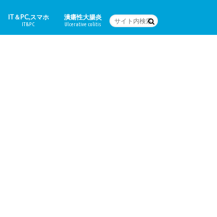
IT＆PC,スマホ
潰瘍性大腸炎
IT&PC
Ulcerative colitis
WordPressの設定など
PC関連＆スマホアプリ
Word
体験日記
どんな病気なの？
治療法
食に関すること