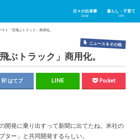
日々の出来事
暮らし・子育て
Daily
Life
ニュース＆その他
中国のニュース
健康
子育て
ペット
リフォーム
ホビー
YouTube
ヤマト「空飛ぶトラック」商用化。
ニュース＆その他
飛ぶトラック」商用化。
はてブ
Pocket
の開発に乗り出すって新聞に出てたね。米社の
プター」と共同開発するらしい。