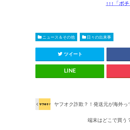
↑↑↑「ポ
ニュース＆その他
日々の出来事
ツイート
ヤフオク詐欺？！発送元が海外っ
端末はどこで買う？『 