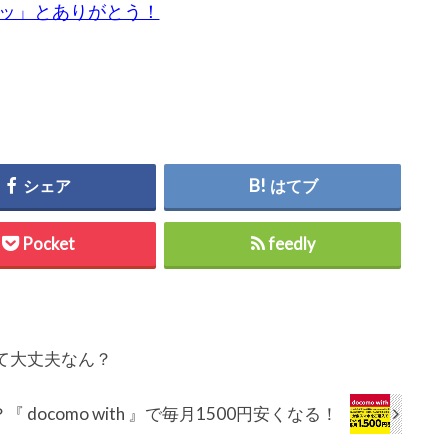
チッ」とありがとう！
シェア
はてブ
Pocket
feedly
て大丈夫なん？
docomo with 』で毎月1500円安くなる！