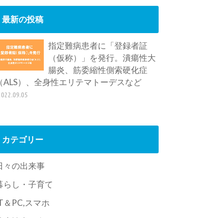
最新の投稿
指定難病患者に「登録者証
（仮称）」を発行。潰瘍性大
腸炎、筋委縮性側索硬化症
（ALS）、全身性エリテマトーデスなど
2022.09.05
カテゴリー
日々の出来事
暮らし・子育て
IT＆PC,スマホ