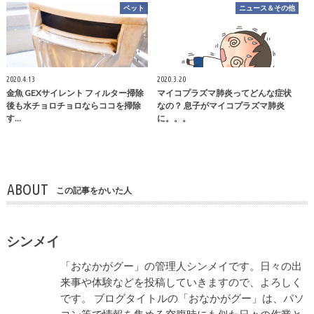
ペット
ニュース＆その他
2020.4.13
2020.3.20
金魚 GEXサイレント フィルター掃除
マイコプラズマ肺炎ってどんな症状
後も水チョロチョロならココを掃除
なの？ 息子がマイコプラズマ肺炎
す…
に。。。
ABOUT
この記事をかいた人
シンメイ
「おなかがグー」の管理人シンメイです。日々の出
来事や体験などを投稿していきますので、よろしく
です。 ブログタイトルの「おなかがグー」は、パソ
コン等で情報を集める空腹時にも似た日々の作業と