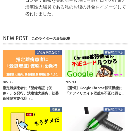
潰瘍性大腸炎である私のお腹の具合をイメージして
名付けました。
NEW POST
このライターの最新記事
どんな病気なの？
IT＆PC,スマホ
2022.9.5
2022.9.4
指定難病患者に「登録者証（仮
【驚愕】Google Chrome拡張機能に
称）」を発行。潰瘍性大腸炎、筋委
「アフィリエイト収益を不正に得る…
縮性側索硬化症（…
治療法
IT＆PC,スマホ