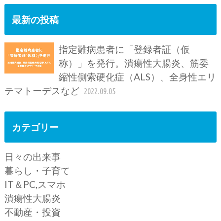
最新の投稿
指定難病患者に「登録者証（仮
称）」を発行。潰瘍性大腸炎、筋委
縮性側索硬化症（ALS）、全身性エリ
テマトーデスなど
2022.09.05
カテゴリー
日々の出来事
暮らし・子育て
IT＆PC,スマホ
潰瘍性大腸炎
不動産・投資