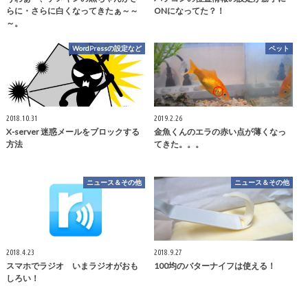
らに・さらに白くなってきたぁ～～
ONになってた？！
～。
WordPressの設定など
ペット
2018.10.31
2019.2.26
X-server 迷惑メールをブロックする
金魚くんのエラの赤い点が薄くなっ
方法
てきた。。。
ニュース＆その他
ニュース＆その他
2018.4.23
2018.9.27
スマホでラジオ いまラジオがおも
100均のバターナイフは使える！
しろい！