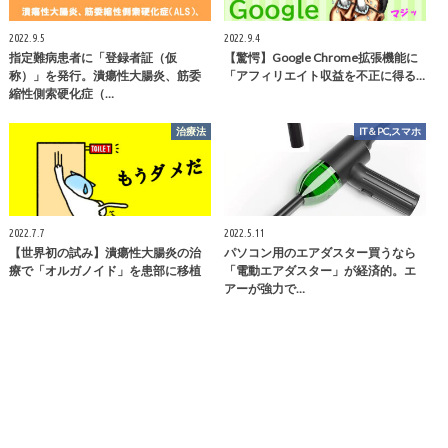
2022.9.5
2022.9.4
指定難病患者に「登録者証（仮
【驚愕】Google Chrome拡張機能に
称）」を発行。潰瘍性大腸炎、筋委
「アフィリエイト収益を不正に得る…
縮性側索硬化症（…
治療法
IT＆PC,スマホ
2022.7.7
2022.5.11
【世界初の試み】潰瘍性大腸炎の治
パソコン用のエアダスター買うなら
療で「オルガノイド」を患部に移植
「電動エアダスター」が経済的。エ
アーが強力で…