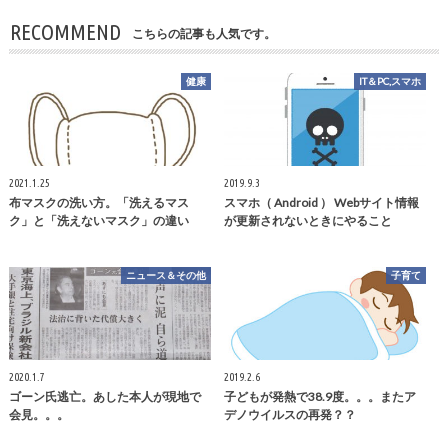
RECOMMEND
こちらの記事も人気です。
健康
IT＆PC,スマホ
2021.1.25
2019.9.3
布マスクの洗い方。「洗えるマス
スマホ（ Android ） Webサイト情報
ク」と「洗えないマスク」の違い
が更新されないときにやること
ニュース＆その他
子育て
2020.1.7
2019.2.6
ゴーン氏逃亡。あした本人が現地で
子どもが発熱で38.9度。。。またア
会見。。。
デノウイルスの再発？？