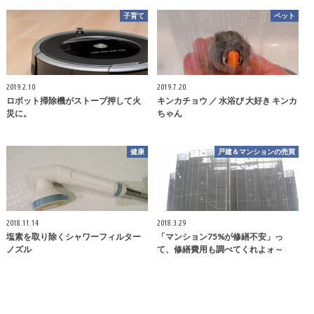
子育て
ペット
2019.2.10
2019.7.20
ロボット掃除機がストーブ押して火
キンカチョウ ／ 水浴び 大好き キンカ
災に。
ちゃん
健康
戸建＆マンションの売買
2018.11.14
2018.3.29
塩素を取り除くシャワーフィルター
「マンション75%が修繕不安」っ
ノズル
て、修繕費用も調べてくれよォ～