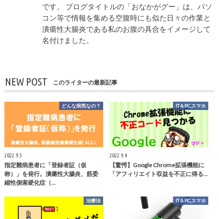
です。 ブログタイトルの「おなかがグー」は、パソ
コン等で情報を集める空腹時にも似た日々の作業と
潰瘍性大腸炎である私のお腹の具合をイメージして
名付けました。
NEW POST
このライターの最新記事
どんな病気なの？
IT＆PC,スマホ
2022.9.5
2022.9.4
指定難病患者に「登録者証（仮
【驚愕】Google Chrome拡張機能に
称）」を発行。潰瘍性大腸炎、筋委
「アフィリエイト収益を不正に得る…
縮性側索硬化症（…
治療法
IT＆PC,スマホ