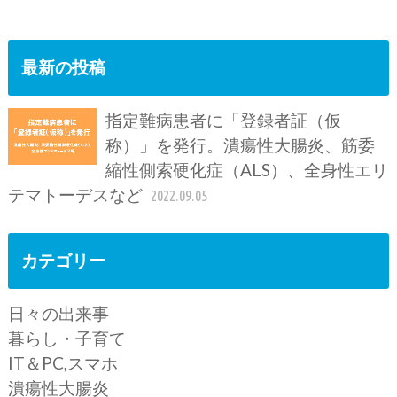
最新の投稿
指定難病患者に「登録者証（仮
称）」を発行。潰瘍性大腸炎、筋委
縮性側索硬化症（ALS）、全身性エリ
テマトーデスなど
2022.09.05
カテゴリー
日々の出来事
暮らし・子育て
IT＆PC,スマホ
潰瘍性大腸炎