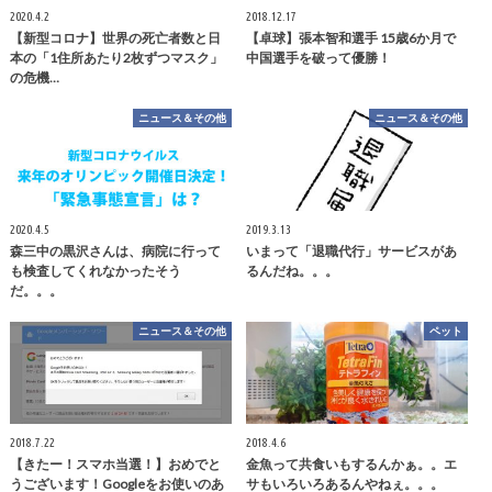
2020.4.2
2018.12.17
【新型コロナ】世界の死亡者数と日
【卓球】張本智和選手 15歳6か月で
本の「1住所あたり2枚ずつマスク」
中国選手を破って優勝！
の危機…
ニュース＆その他
ニュース＆その他
2020.4.5
2019.3.13
森三中の黒沢さんは、病院に行って
いまって「退職代行」サービスがあ
も検査してくれなかったそう
るんだね。。。
だ。。。
ニュース＆その他
ペット
2018.7.22
2018.4.6
【きたー！スマホ当選！】おめでと
金魚って共食いもするんかぁ。。エ
うございます！Googleをお使いのあ
サもいろいろあるんやねぇ。。。