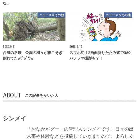
な…
ニュース＆その他
ニュース＆その他
2018.9.6
2018.6.19
台風の爪痕 公園の樹々が根こそぎ
スマホ初！2画面折りたたみ式で360
倒れてたw(ﾟoﾟ*)w
パノラマ撮影も？！
ABOUT
この記事をかいた人
シンメイ
「おなかがグー」の管理人シンメイです。日々の出
来事や体験などを投稿していきますので、よろしく