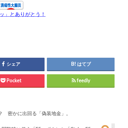
チッ」とありがとう！
シェア
はてブ
Pocket
feedly
？ 密かに出回る「偽装地金」。