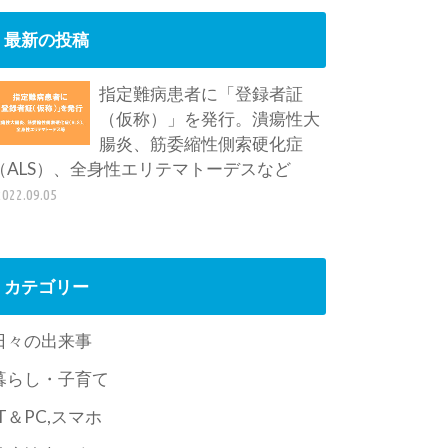
最新の投稿
指定難病患者に「登録者証
（仮称）」を発行。潰瘍性大
腸炎、筋委縮性側索硬化症
（ALS）、全身性エリテマトーデスなど
2022.09.05
カテゴリー
日々の出来事
暮らし・子育て
IT＆PC,スマホ