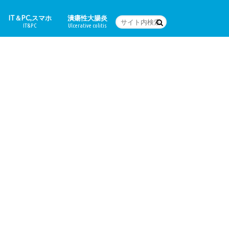
IT＆PC,スマホ
潰瘍性大腸炎
IT&PC
Ulcerative colitis
WordPressの設定など
PC関連＆スマホアプリ
Word
体験日記
どんな病気なの？
治療法
食に関すること