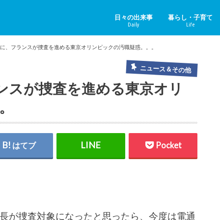
日々の出来事
暮らし・子育て
Daily
Life
ニュース＆その他
中国のニュース
健康
子育て
ペット
リフォーム
ホビー
YouTube
のに、フランスが捜査を進める東京オリンピックの汚職疑惑。。。
ニュース＆その他
ンスが捜査を進める東京オリ
。
はてブ
Pocket
会長が捜査対象になったと思ったら、今度は電通