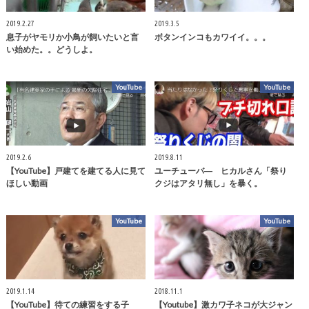
2019.2.27
2019.3.5
息子がヤモリか小鳥が飼いたいと言
ボタンインコもカワイイ。。。
い始めた。。どうしよ。
YouTube
YouTube
2019.2.6
2019.8.11
【YouTube】戸建てを建てる人に見て
ユーチューバ― ヒカルさん「祭り
ほしい動画
クジはアタリ無し」を暴く。
YouTube
YouTube
2019.1.14
2018.11.1
【YouTube】待ての練習をする子
【Youtube】激カワ子ネコが大ジャン