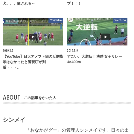
犬。。。癒される～
プ！！！
YouTube
YouTube
2019.2.7
2019.5.9
【YouTube】日大アメフト部の反則指
すごい、大逆転！ 決勝 女子リレー
示はなかったと警視庁が判
4×400ｍ
断・・・。
ABOUT
この記事をかいた人
シンメイ
「おなかがグー」の管理人シンメイです。日々の出