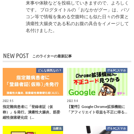
来事や体験などを投稿していきますので、よろしく
です。 ブログタイトルの「おなかがグー」は、パソ
コン等で情報を集める空腹時にも似た日々の作業と
潰瘍性大腸炎である私のお腹の具合をイメージして
名付けました。
NEW POST
このライターの最新記事
どんな病気なの？
IT＆PC,スマホ
2022.9.5
2022.9.4
指定難病患者に「登録者証（仮
【驚愕】Google Chrome拡張機能に
称）」を発行。潰瘍性大腸炎、筋委
「アフィリエイト収益を不正に得る…
縮性側索硬化症（…
治療法
IT＆PC,スマホ