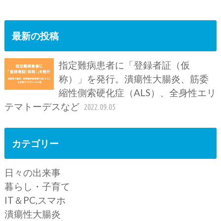
最新の投稿
指定難病患者に「登録者証（仮
称）」を発行。潰瘍性大腸炎、筋委
縮性側索硬化症（ALS）、全身性エリ
テマトーデスなど
2022.09.05
カテゴリー
日々の出来事
暮らし・子育て
IT＆PC,スマホ
潰瘍性大腸炎