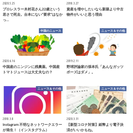
2020.5.25
2018.3.27
プロレスラー木村花さん22歳という
資産を増やしたいなら新築より中古
若さで死去。台本にない”要求”はなか
物件がいいと思う理由
っ…
中国のニュース
ニュース＆その他
2020.6.16
2019.2.11
中国産のニンジンに残農薬。中国産
野球評論家の張本氏「あんなガッツ
トマトジュースは大丈夫なの？
ポーズはダメ」。
ニュース＆その他
ニュース＆その他
2018.3.8
2020.3.31
Instagram 不明なネットワークエラー
【新型コロナ対策】紙幣より電子決
が発生！（インスタグラム）
済がいいかもね。