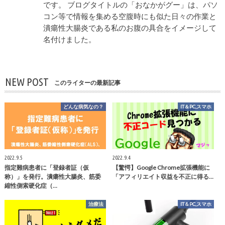
です。 ブログタイトルの「おなかがグー」は、パソ
コン等で情報を集める空腹時にも似た日々の作業と
潰瘍性大腸炎である私のお腹の具合をイメージして
名付けました。
NEW POST
このライターの最新記事
どんな病気なの？
IT＆PC,スマホ
2022.9.5
2022.9.4
指定難病患者に「登録者証（仮
【驚愕】Google Chrome拡張機能に
称）」を発行。潰瘍性大腸炎、筋委
「アフィリエイト収益を不正に得る…
縮性側索硬化症（…
治療法
IT＆PC,スマホ