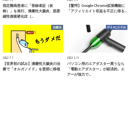
指定難病患者に「登録者証（仮
【驚愕】Google Chrome拡張機能に
称）」を発行。潰瘍性大腸炎、筋委
「アフィリエイト収益を不正に得る…
縮性側索硬化症（…
治療法
IT＆PC,スマホ
2022.7.7
2022.5.11
【世界初の試み】潰瘍性大腸炎の治
パソコン用のエアダスター買うなら
療で「オルガノイド」を患部に移植
「電動エアダスター」が経済的。エ
アーが強力で…