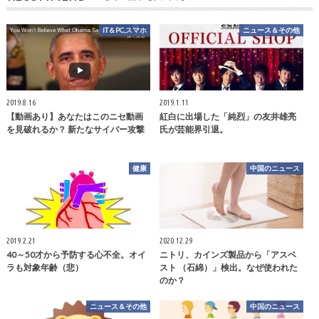
IT＆PC,スマホ
ニュース＆その他
2019.8.16
2019.1.11
【動画あり】あなたはこのニセ動画
紅白に出場した「純烈」の友井雄亮
を見破れるか？ 新たなサイバー攻撃
氏が芸能界引退。
健康
中国のニュース
2019.2.21
2020.12.29
40～50才から予防する心不全。オイ
ニトリ、カインズ製品から「アスベ
ラも対象年齢（悲）
スト （石綿）」検出。なぜ使われた
のか？
ニュース＆その他
中国のニュース