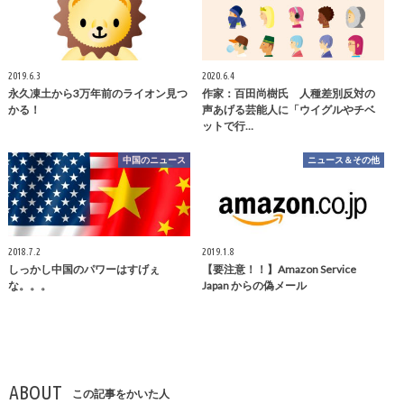
2019.6.3
2020.6.4
永久凍土から3万年前のライオン見つ
作家：百田尚樹氏 人種差別反対の
かる！
声あげる芸能人に「ウイグルやチベ
ットで行…
中国のニュース
ニュース＆その他
2018.7.2
2019.1.8
しっかし中国のパワーはすげぇ
【要注意！！】Amazon Service
な。。。
Japan からの偽メール
ABOUT
この記事をかいた人