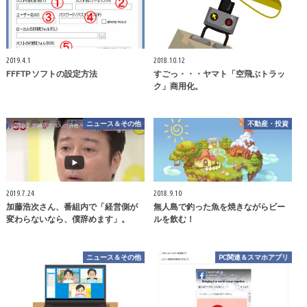
2019.4.1
2018.10.12
FFFTP ソフトの設定方法
すごっ・・・ヤマト「空飛ぶトラッ
ク」商用化。
ニュース＆その他
不動産・投資
2019.7.24
2018.9.10
加藤浩次さん、番組内で「経営側が
無人島で釣った魚を焼きながらビー
変わらないなら、僕辞めます」。
ルを飲む！
ニュース＆その他
PC関連＆スマホアプリ