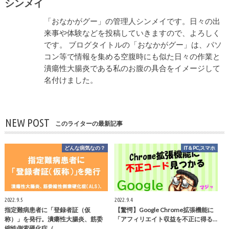
シンメイ
「おなかがグー」の管理人シンメイです。日々の出
来事や体験などを投稿していきますので、よろしく
です。 ブログタイトルの「おなかがグー」は、パソ
コン等で情報を集める空腹時にも似た日々の作業と
潰瘍性大腸炎である私のお腹の具合をイメージして
名付けました。
NEW POST
このライターの最新記事
どんな病気なの？
IT＆PC,スマホ
2022.9.5
2022.9.4
指定難病患者に「登録者証（仮
【驚愕】Google Chrome拡張機能に
称）」を発行。潰瘍性大腸炎、筋委
「アフィリエイト収益を不正に得る…
縮性側索硬化症（…