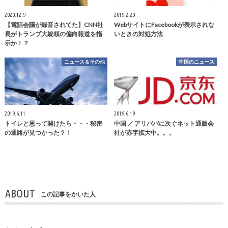
2020.12.9
2019.2.20
【電話会議が録音されてた】CNN社
WebサイトにFacebookが表示されな
長がトランプ大統領の偏向報道を指
いときの対処方法
示か！？
ニュース＆その他
中国のニュース
2019.6.11
2019.6.19
トイレと思って開けたら・・・秘密
中国 ／ アリババに次ぐネット通販会
の通路が見つかった？！
社が赤字拡大中。。。
ABOUT
この記事をかいた人