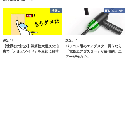
治療法
IT＆PC,スマホ
2022.7.7
2022.5.11
【世界初の試み】潰瘍性大腸炎の治
パソコン用のエアダスター買うなら
療で「オルガノイド」を患部に移植
「電動エアダスター」が経済的。エ
アーが強力で…