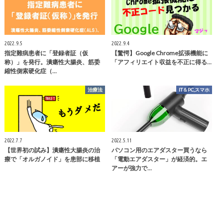
2022.9.5
2022.9.4
指定難病患者に「登録者証（仮
【驚愕】Google Chrome拡張機能に
称）」を発行。潰瘍性大腸炎、筋委
「アフィリエイト収益を不正に得る…
縮性側索硬化症（…
治療法
IT＆PC,スマホ
2022.7.7
2022.5.11
【世界初の試み】潰瘍性大腸炎の治
パソコン用のエアダスター買うなら
療で「オルガノイド」を患部に移植
「電動エアダスター」が経済的。エ
アーが強力で…