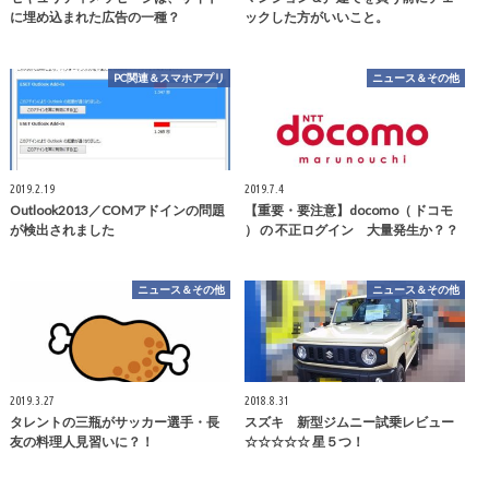
に埋め込まれた広告の一種？
ックした方がいいこと。
PC関連＆スマホアプリ
ニュース＆その他
2019.2.19
2019.7.4
Outlook2013／COMアドインの問題
【重要・要注意】docomo（ ドコモ
が検出されました
） の 不正ログイン 大量発生か？？
ニュース＆その他
ニュース＆その他
2019.3.27
2018.8.31
タレントの三瓶がサッカー選手・長
スズキ 新型ジムニー試乗レビュー
友の料理人見習いに？！
☆☆☆☆☆ 星５つ！