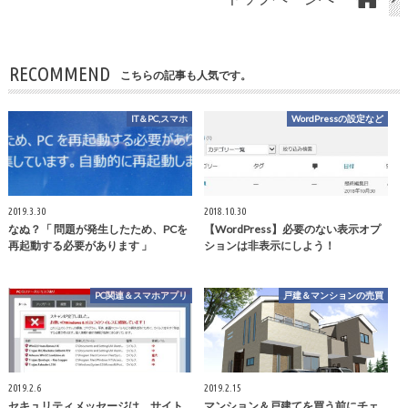
RECOMMEND
こちらの記事も人気です。
IT＆PC,スマホ
WordPressの設定など
2019.3.30
2018.10.30
なぬ？「 問題が発生したため、PCを
【WordPress】必要のない表示オプ
再起動する必要があります 」
ションは非表示にしよう！
PC関連＆スマホアプリ
戸建＆マンションの売買
2019.2.6
2019.2.15
セキュリティメッセージは、サイト
マンション＆戸建てを買う前にチェ