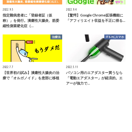
2022.9.5
2022.9.4
指定難病患者に「登録者証（仮
【驚愕】Google Chrome拡張機能に
称）」を発行。潰瘍性大腸炎、筋委
「アフィリエイト収益を不正に得る…
縮性側索硬化症（…
治療法
IT＆PC,スマホ
2022.7.7
2022.5.11
【世界初の試み】潰瘍性大腸炎の治
パソコン用のエアダスター買うなら
療で「オルガノイド」を患部に移植
「電動エアダスター」が経済的。エ
アーが強力で…