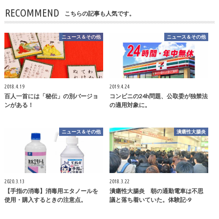
RECOMMEND
こちらの記事も人気です。
ニュース＆その他
ニュース＆その他
2018.4.19
2019.4.24
百人一首には「秘伝」の別バージョ
コンビニの24h問題、公取委が独禁法
ンがある！
の適用対象に。
ニュース＆その他
潰瘍性大腸炎
2020.3.13
2018.3.22
【手指の消毒】消毒用エタノールを
潰瘍性大腸炎 朝の通勤電車は不思
使用・購入するときの注意点。
議と落ち着いていた。体験記-9