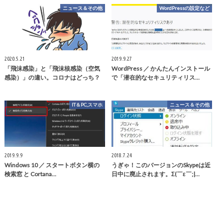
ニュース＆その他
WordPressの設定など
2020.5.21
2019.9.27
「飛沫感染」と「飛沫核感染（空気
WordPress ／ かんたんインストール
感染）」の違い。コロナはどっち？
で「潜在的なセキュリティリス…
IT＆PC,スマホ
ニュース＆その他
2019.9.9
2018.7.24
Windows 10 ／ スタートボタン横の
うぎゃ！このバージョンのSkypeは近
検索窓 と Cortana…
日中に廃止されます。Σ(￣ε￣;|…