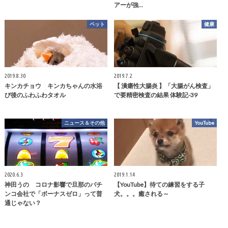
アーが強…
ペット
健康
2019.8.30
2019.7.2
キンカチョウ キンカちゃんの水浴
【 潰瘍性大腸炎 】「大腸がん検査」
び後のふわふわタオル
で要精密検査の結果 体験記-39
ニュース＆その他
YouTube
2020.6.3
2019.1.14
神田うの コロナ影響で旦那のパチ
【YouTube】待ての練習をする子
ンコ会社で「ボーナスゼロ」って普
犬。。。癒される～
通じゃない？