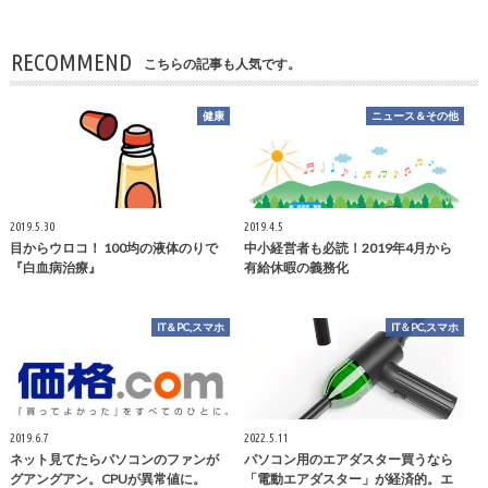
RECOMMEND
こちらの記事も人気です。
健康
ニュース＆その他
2019.5.30
2019.4.5
目からウロコ！ 100均の液体のりで
中小経営者も必読！2019年4月から
『白血病治療』
有給休暇の義務化
IT＆PC,スマホ
IT＆PC,スマホ
2019.6.7
2022.5.11
ネット見てたらパソコンのファンが
パソコン用のエアダスター買うなら
グアングアン。CPUが異常値に。
「電動エアダスター」が経済的。エ