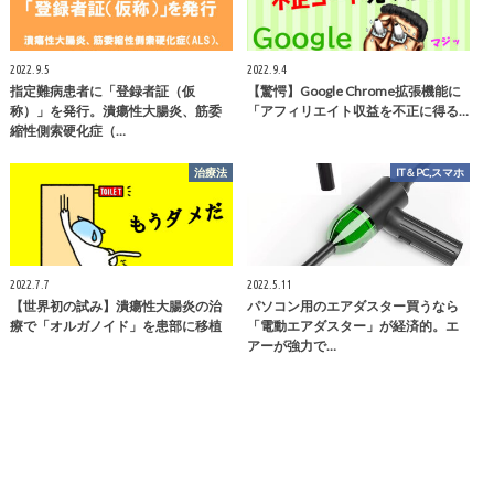
2022.9.5
2022.9.4
指定難病患者に「登録者証（仮
【驚愕】Google Chrome拡張機能に
称）」を発行。潰瘍性大腸炎、筋委
「アフィリエイト収益を不正に得る…
縮性側索硬化症（…
治療法
IT＆PC,スマホ
2022.7.7
2022.5.11
【世界初の試み】潰瘍性大腸炎の治
パソコン用のエアダスター買うなら
療で「オルガノイド」を患部に移植
「電動エアダスター」が経済的。エ
アーが強力で…