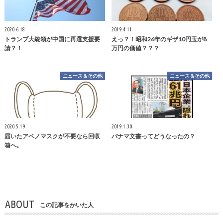
2020.6.18
2019.4.11
トランプ大統領が中国に再選支援要
えっ？！昭和26年のギザ10円玉が8
請？！
万円の価値？？？
ニュース＆その他
ニュース＆その他
2020.5.19
2019.1.30
届いたアベノマスクが不要なら回収
パナマ文書ってどうなったの？
箱へ。
ABOUT
この記事をかいた人