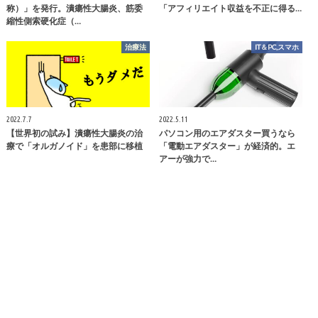
称）」を発行。潰瘍性大腸炎、筋委
「アフィリエイト収益を不正に得る…
縮性側索硬化症（…
治療法
IT＆PC,スマホ
2022.7.7
2022.5.11
【世界初の試み】潰瘍性大腸炎の治
パソコン用のエアダスター買うなら
療で「オルガノイド」を患部に移植
「電動エアダスター」が経済的。エ
アーが強力で…