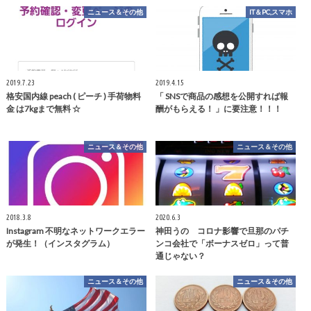
ニュース＆その他
IT＆PC,スマホ
2019.7.23
2019.4.15
格安国内線 peach ( ピーチ ) 手荷物料
「 SNSで商品の感想を公開すれば報
金 は7kgまで無料 ☆
酬がもらえる！ 」に要注意！！！
ニュース＆その他
ニュース＆その他
2018.3.8
2020.6.3
Instagram 不明なネットワークエラー
神田うの コロナ影響で旦那のパチ
が発生！（インスタグラム）
ンコ会社で「ボーナスゼロ」って普
通じゃない？
ニュース＆その他
ニュース＆その他