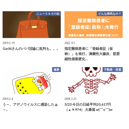
ニュース＆その他
どんな病気なの？
2019.2.19
2022.9.5
Gacktさんのパパ活論に批判も。。。
指定難病患者に「登録者証（仮
称）」を発行。潰瘍性大腸炎、筋委
縮性側索硬化…
健康
不動産・投資
2019.2.6
2018.3.23
う～、アデノウイルスに感染したぁ
3/23 今日の日経平均20,617円
～。
（▲￥974） 大暴落 w(￣o￣)w