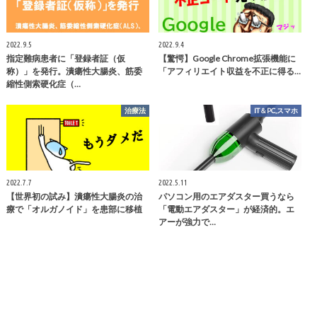
2022.9.5
2022.9.4
指定難病患者に「登録者証（仮
【驚愕】Google Chrome拡張機能に
称）」を発行。潰瘍性大腸炎、筋委
「アフィリエイト収益を不正に得る…
縮性側索硬化症（…
治療法
IT＆PC,スマホ
2022.7.7
2022.5.11
【世界初の試み】潰瘍性大腸炎の治
パソコン用のエアダスター買うなら
療で「オルガノイド」を患部に移植
「電動エアダスター」が経済的。エ
アーが強力で…