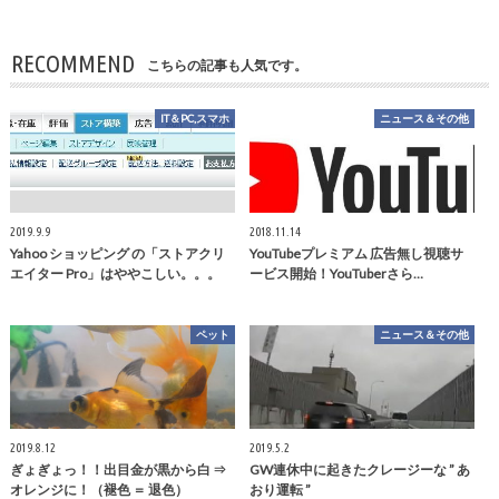
RECOMMEND
こちらの記事も人気です。
IT＆PC,スマホ
ニュース＆その他
2019.9.9
2018.11.14
Yahoo ショッピング の「ストアクリ
YouTubeプレミアム 広告無し視聴サ
エイター Pro」はややこしい。。。
ービス開始！YouTuberさら…
ペット
ニュース＆その他
2019.8.12
2019.5.2
ぎょぎょっ！！出目金が黒から白 ⇒
GW連休中に起きたクレージーな ” あ
オレンジに！（褪色 ＝ 退色）
おり運転 ”