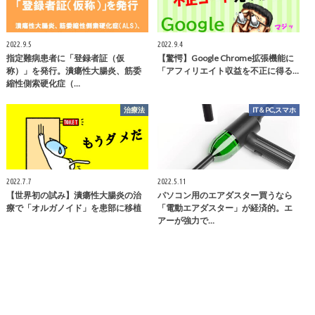
2022.9.5
2022.9.4
指定難病患者に「登録者証（仮
【驚愕】Google Chrome拡張機能に
称）」を発行。潰瘍性大腸炎、筋委
「アフィリエイト収益を不正に得る…
縮性側索硬化症（…
治療法
IT＆PC,スマホ
2022.7.7
2022.5.11
【世界初の試み】潰瘍性大腸炎の治
パソコン用のエアダスター買うなら
療で「オルガノイド」を患部に移植
「電動エアダスター」が経済的。エ
アーが強力で…