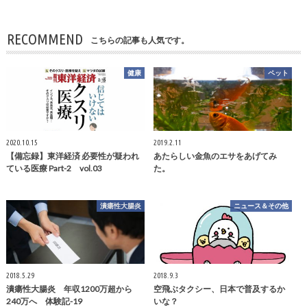
RECOMMEND
こちらの記事も人気です。
健康
ペット
2020.10.15
2019.2.11
【備忘録】東洋経済 必要性が疑われ
あたらしい金魚のエサをあげてみ
ている医療 Part-2 vol.03
た。
潰瘍性大腸炎
ニュース＆その他
2018.5.29
2018.9.3
潰瘍性大腸炎 年収1200万超から
空飛ぶタクシー、日本で普及するか
240万へ 体験記-19
いな？