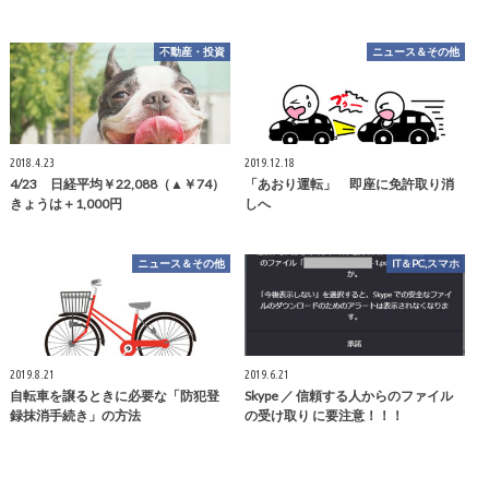
不動産・投資
ニュース＆その他
2018.4.23
2019.12.18
4/23 日経平均￥22,088（▲￥74）
「あおり運転」 即座に免許取り消
きょうは＋1,000円
しへ
ニュース＆その他
IT＆PC,スマホ
2019.8.21
2019.6.21
自転車を譲るときに必要な「防犯登
Skype ／ 信頼する人からのファイル
録抹消手続き」の方法
の受け取り に要注意！！！