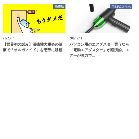
治療法
IT＆PC,スマホ
2022.7.7
2022.5.11
【世界初の試み】潰瘍性大腸炎の治
パソコン用のエアダスター買うなら
療で「オルガノイド」を患部に移植
「電動エアダスター」が経済的。エ
アーが強力で…