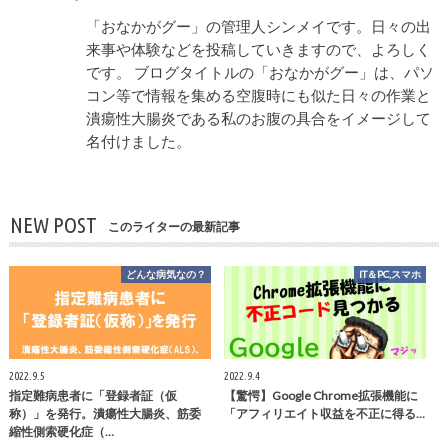
「おなかがグー」の管理人シンメイです。日々の出
来事や体験などを投稿していきますので、よろしく
です。 ブログタイトルの「おなかがグー」は、パソ
コン等で情報を集める空腹時にも似た日々の作業と
潰瘍性大腸炎である私のお腹の具合をイメージして
名付けました。
NEW POST
このライターの最新記事
どんな病気なの？
IT＆PC,スマホ
2022.9.5
2022.9.4
指定難病患者に「登録者証（仮
【驚愕】Google Chrome拡張機能に
称）」を発行。潰瘍性大腸炎、筋委
「アフィリエイト収益を不正に得る…
縮性側索硬化症（…