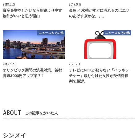
2018.3.27
2019.9.18
資産を増やしたいなら新築より中古
金魚 ／ 水槽がすぐに汚れるのはエサ
物件がいいと思う理由
のあげすぎかな。。。
ニュース＆その他
ニュース＆その他
2019.5.28
2020.7.3
オリンピック期間の渋滞対策、首都
テレビにNHKが映らない「イラネッ
高速3000円アップ案？！
チケー」取り付けた女性が受信料裁
判で勝訴。
ABOUT
この記事をかいた人
シンメイ