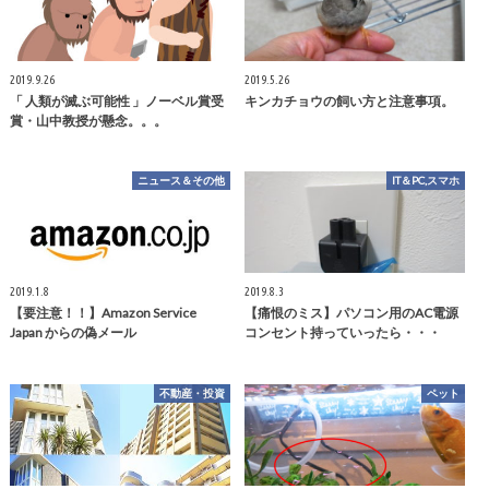
2019.9.26
2019.5.26
「 人類が滅ぶ可能性 」ノーベル賞受
キンカチョウの飼い方と注意事項。
賞・山中教授が懸念。。。
ニュース＆その他
IT＆PC,スマホ
2019.1.8
2019.8.3
【要注意！！】Amazon Service
【痛恨のミス】パソコン用のAC電源
Japan からの偽メール
コンセント持っていったら・・・
不動産・投資
ペット