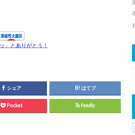
チッ」とありがとう！
シェア
はてブ
Pocket
feedly