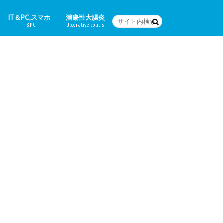
IT＆PC,スマホ
潰瘍性大腸炎
IT&PC
Ulcerative colitis
WordPressの設定など
PC関連＆スマホアプリ
Word
体験日記
どんな病気なの？
治療法
食に関すること