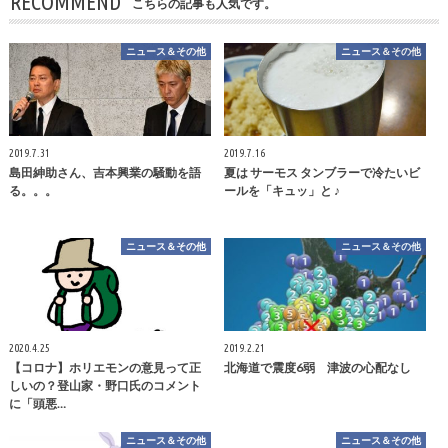
RECOMMEND
こちらの記事も人気です。
ニュース＆その他
ニュース＆その他
2019.7.31
2019.7.16
島田紳助さん、吉本興業の騒動を語
夏は サーモス タンブラーで冷たいビ
る。。。
ールを「キュッ」と ♪
ニュース＆その他
ニュース＆その他
2020.4.25
2019.2.21
【コロナ】ホリエモンの意見って正
北海道で震度6弱 津波の心配なし
しいの？登山家・野口氏のコメント
に「頭悪…
ニュース＆その他
ニュース＆その他