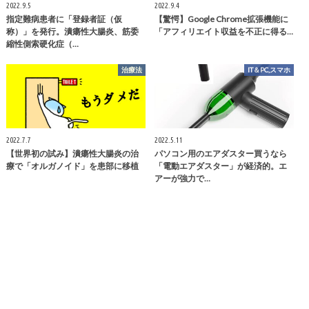
2022.9.5
2022.9.4
指定難病患者に「登録者証（仮
【驚愕】Google Chrome拡張機能に
称）」を発行。潰瘍性大腸炎、筋委
「アフィリエイト収益を不正に得る…
縮性側索硬化症（…
治療法
IT＆PC,スマホ
2022.7.7
2022.5.11
【世界初の試み】潰瘍性大腸炎の治
パソコン用のエアダスター買うなら
療で「オルガノイド」を患部に移植
「電動エアダスター」が経済的。エ
アーが強力で…