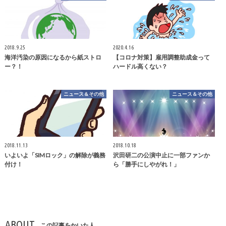
2018.9.25
2020.4.16
海洋汚染の原因になるから紙ストロ
【コロナ対策】雇用調整助成金って
ー？！
ハードル高くない？
ニュース＆その他
ニュース＆その他
2018.11.13
2018.10.18
いよいよ「SIMロック」の解除が義務
沢田研二の公演中止に一部ファンか
付け！
ら「勝手にしやがれ！」
ABOUT
この記事をかいた人