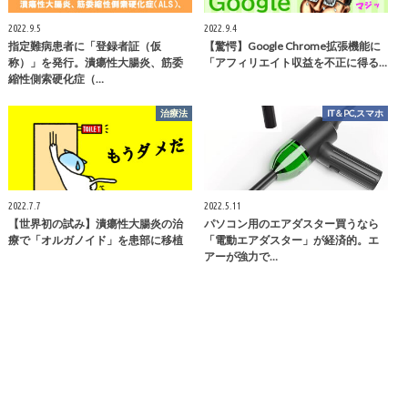
2022.9.5
2022.9.4
指定難病患者に「登録者証（仮
【驚愕】Google Chrome拡張機能に
称）」を発行。潰瘍性大腸炎、筋委
「アフィリエイト収益を不正に得る…
縮性側索硬化症（…
治療法
IT＆PC,スマホ
2022.7.7
2022.5.11
【世界初の試み】潰瘍性大腸炎の治
パソコン用のエアダスター買うなら
療で「オルガノイド」を患部に移植
「電動エアダスター」が経済的。エ
アーが強力で…