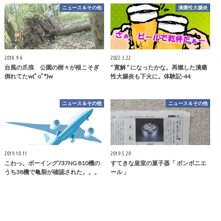
ニュース＆その他
潰瘍性大腸炎
2018.9.6
2022.3.22
台風の爪痕 公園の樹々が根こそぎ
” 寛解 ” になったかな。再燃した潰瘍
倒れてたw(ﾟoﾟ*)w
性大腸炎も下火に。体験記-44
ニュース＆その他
ニュース＆その他
2019.10.11
2019.5.20
こわっ。ボーイング737NG 810機の
すてきな皇室の菓子器「 ボンボニエ
うち38機で亀裂が確認された。。。
ール 」