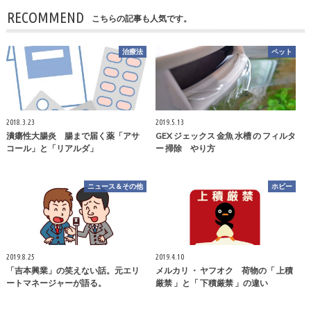
RECOMMEND
こちらの記事も人気です。
治療法
ペット
2018.3.23
2019.5.13
潰瘍性大腸炎 腸まで届く薬「アサ
GEX ジェックス 金魚 水槽 の フィルタ
コール」と「リアルダ」
ー 掃除 やり方
ニュース＆その他
ホビー
2019.8.25
2019.4.10
「吉本興業」の笑えない話。元エリ
メルカリ ・ ヤフオク 荷物の「 上積
ートマネージャーが語る。
厳禁 」と「 下積厳禁 」の違い