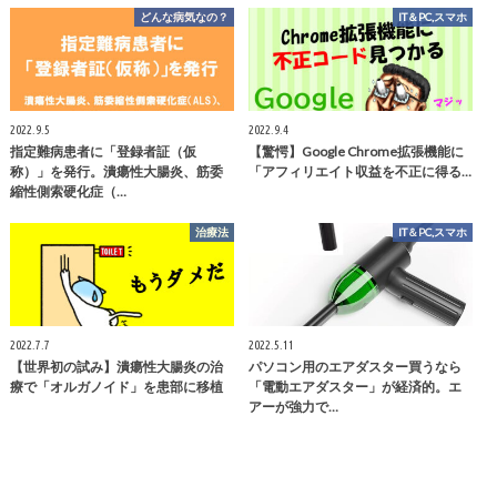
どんな病気なの？
IT＆PC,スマホ
2022.9.5
2022.9.4
指定難病患者に「登録者証（仮
【驚愕】Google Chrome拡張機能に
称）」を発行。潰瘍性大腸炎、筋委
「アフィリエイト収益を不正に得る…
縮性側索硬化症（…
治療法
IT＆PC,スマホ
2022.7.7
2022.5.11
【世界初の試み】潰瘍性大腸炎の治
パソコン用のエアダスター買うなら
療で「オルガノイド」を患部に移植
「電動エアダスター」が経済的。エ
アーが強力で…