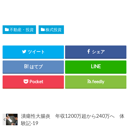
不動産・投資
株式投資
ツイート
シェア
はてブ
Pocket
feedly
潰瘍性大腸炎 年収1200万超から240万へ 体
験記-19