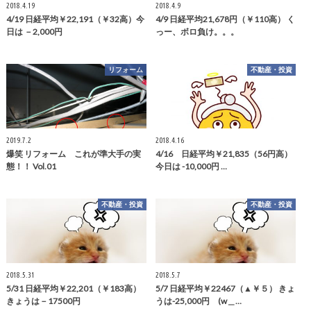
2018.4.19
2018.4.9
4/19 日経平均￥22,191（￥32高）今
4/9 日経平均21,678円（￥110高） く
日は －2,000円
っー、ボロ負け。。。
リフォーム
不動産・投資
2019.7.2
2018.4.16
爆笑 リフォーム これが準大手の実
4/16 日経平均￥21,835（56円高）
態！！ Vol.01
今日は -10,000円 …
不動産・投資
不動産・投資
2018.5.31
2018.5.7
5/31 日経平均￥22,201（￥183高）
5/7 日経平均￥22467（▲￥５） きょ
きょうは－17500円
うは-25,000円 (w＿…