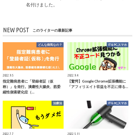
名付けました。
NEW POST
このライターの最新記事
どんな病気なの？
IT＆PC,スマホ
2022.9.5
2022.9.4
指定難病患者に「登録者証（仮
【驚愕】Google Chrome拡張機能に
称）」を発行。潰瘍性大腸炎、筋委
「アフィリエイト収益を不正に得る…
縮性側索硬化症（…
治療法
IT＆PC,スマホ
2022.7.7
2022.5.11