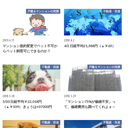
戸建＆マンションの売買
不動産・投資
2019.6.17
2018.4.2
マンション規約変更でペット不可か
4/2 日経平均21,388円（▲￥65）
らペット飼育可にできるのか？
不動産・投資
戸建＆マンションの売買
2018.5.30
2018.3.29
5/30 日経平均￥22,018円
「マンション75%が修繕不安」っ
（▲￥339） きょうは+37000円
て、修繕費用も調べてくれよォ～
不動産・投資
不動産・投資