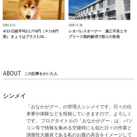
2018.4.13
2018.11.28
4/13 日経平均21,778円（￥118円
レオパレスオーナー 施工不良とサ
高） きょうはプラス1,00…
ブリース契約解消で怒りの告発
ABOUT
この記事をかいた人
シンメイ
「おなかがグー」の管理人シンメイです。日々の出
来事や体験などを投稿していきますので、よろしく
です。 ブログタイトルの「おなかがグー」は、パソ
コン等で情報を集める空腹時にも似た日々の作業と
潰瘍性大腸炎である私のお腹の具合をイメージして