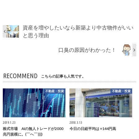
資産を増やしたいなら新築より中古物件がいい
と思う理由
口臭の原因がわかった！
RECOMMEND
こちらの記事も人気です。
不動産・投資
不動産・投資
2019.1.23
2018.3.13
株式市場 AIの無人トレードが2000
今日の日経平均は +144円高
兆円規模に。(￣へ￣|||)