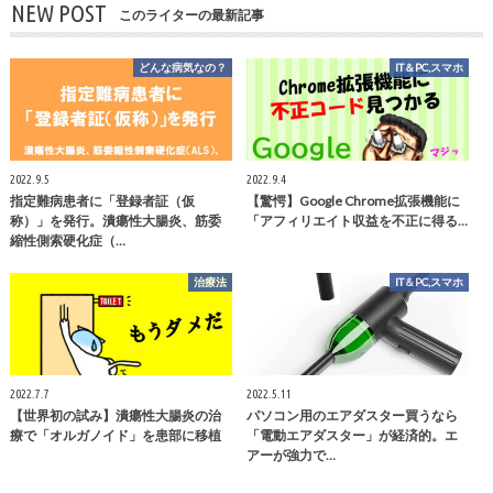
NEW POST
このライターの最新記事
どんな病気なの？
IT＆PC,スマホ
2022.9.5
2022.9.4
指定難病患者に「登録者証（仮
【驚愕】Google Chrome拡張機能に
称）」を発行。潰瘍性大腸炎、筋委
「アフィリエイト収益を不正に得る…
縮性側索硬化症（…
治療法
IT＆PC,スマホ
2022.7.7
2022.5.11
【世界初の試み】潰瘍性大腸炎の治
パソコン用のエアダスター買うなら
療で「オルガノイド」を患部に移植
「電動エアダスター」が経済的。エ
アーが強力で…