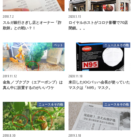
2018.7.2
2020.5.15
スルガ銀行さぎし店とオーナー「詐
ロイヤルホストがコロナ影響で70店
欺師」との戦い？！
閉鎖。。。
ペット
ニュース＆その他
2019.11.12
2020.11.18
金魚 ／ ブクブク（エアーポンプ）は
来日したIOCバッハ会長が使っていた
真ん中に設置するのがいいワケ
マスクは「N95」マスク。
ニュース＆その他
ニュース＆その他
2018.8.30
2019.3.18