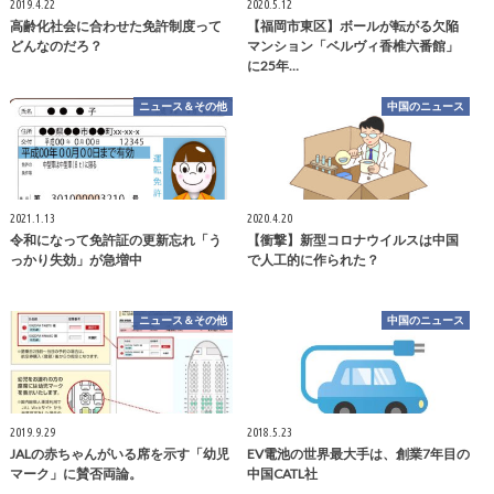
2019.4.22
2020.5.12
高齢化社会に合わせた免許制度って
【福岡市東区】ボールが転がる欠陥
どんなのだろ？
マンション「ベルヴィ香椎六番館」
に25年…
ニュース＆その他
中国のニュース
2021.1.13
2020.4.20
令和になって免許証の更新忘れ「う
【衝撃】新型コロナウイルスは中国
っかり失効」が急増中
で人工的に作られた？
ニュース＆その他
中国のニュース
2019.9.29
2018.5.23
JALの赤ちゃんがいる席を示す「幼児
EV電池の世界最大手は、創業7年目の
マーク」に賛否両論。
中国CATL社