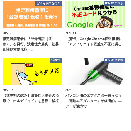
どんな病気なの？
IT＆PC,スマホ
2022.9.5
2022.9.4
指定難病患者に「登録者証（仮
【驚愕】Google Chrome拡張機能に
称）」を発行。潰瘍性大腸炎、筋委
「アフィリエイト収益を不正に得る…
縮性側索硬化症（…
治療法
IT＆PC,スマホ
2022.7.7
2022.5.11
【世界初の試み】潰瘍性大腸炎の治
パソコン用のエアダスター買うなら
療で「オルガノイド」を患部に移植
「電動エアダスター」が経済的。エ
アーが強力で…