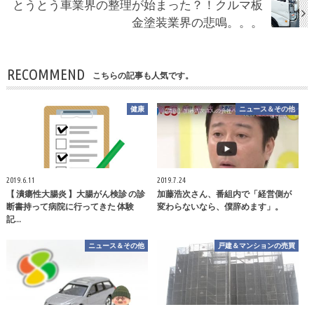
とうとう車業界の整理が始まった？！クルマ板
金塗装業界の悲鳴。。。
RECOMMEND
こちらの記事も人気です。
健康
ニュース＆その他
2019.6.11
2019.7.24
【 潰瘍性大腸炎 】大腸がん検診 の診
加藤浩次さん、番組内で「経営側が
断書持って病院に行ってきた 体験
変わらないなら、僕辞めます」。
記…
ニュース＆その他
戸建＆マンションの売買