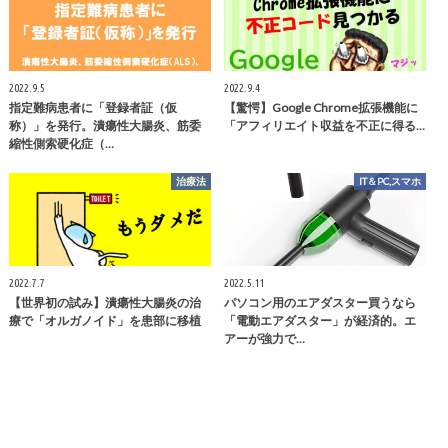
2022.9.5
2022.9.4
指定難病患者に「登録者証（仮
【驚愕】Google Chrome拡張機能に
称）」を発行。潰瘍性大腸炎、筋委
「アフィリエイト収益を不正に得る…
縮性側索硬化症（…
治療法
IT＆PC,スマホ
2022.7.7
2022.5.11
【世界初の試み】潰瘍性大腸炎の治
パソコン用のエアダスター買うなら
療で「オルガノイド」を患部に移植
「電動エアダスター」が経済的。エ
アーが強力で…