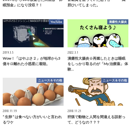
眠預金」になり没収？！
邪ひいてしまった。
YouTube
潰瘍性大腸炎
2019.3.5
2022.3.1
Wow！「はやぶさ２」が地球から3
潰瘍性大腸炎☆再燃したときは睡眠
億キロ離れた小惑星に着陸。
をしっかり取るのが「My 治療薬」 体
験…
ニュース＆その他
ニュース＆その他
2018.11.19
2018.11.21
” 生卵 ” は食べない方がいいと言われ
狩猟で動物と人間を間違える誤射っ
るワケ
て、どうなの？？？