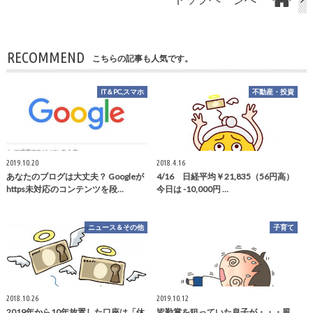
RECOMMEND
こちらの記事も人気です。
IT＆PC,スマホ
不動産・投資
2019.10.20
2018.4.16
あなたのブログは大丈夫？ Googleが
4/16 日経平均￥21,835（56円高）
https未対応のコンテンツを段…
今日は -10,000円 …
ニュース＆その他
子育て
2018.10.26
2019.10.12
2019年から10年放置した口座は「休
皆勤賞を狙っていた息子が・・・風