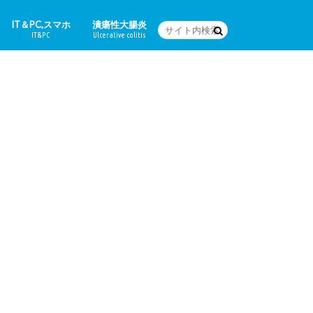
IT＆PC,スマホ
潰瘍性大腸炎
IT&PC
Ulcerative colitis
WordPressの設定など
PC関連＆スマホアプリ
Word
体験日記
どんな病気なの？
治療法
食に関すること