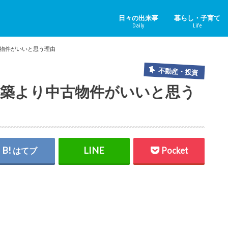
日々の出来事
暮らし・子育て
Daily
Life
ニュース＆その他
中国のニュース
健康
子育て
ペット
リフォーム
ホビー
YouTube
物件がいいと思う理由
不動産・投資
築より中古物件がいいと思う
はてブ
Pocket