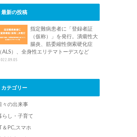
最新の投稿
指定難病患者に「登録者証
（仮称）」を発行。潰瘍性大
腸炎、筋委縮性側索硬化症
（ALS）、全身性エリテマトーデスなど
2022.09.05
カテゴリー
日々の出来事
暮らし・子育て
IT＆PC,スマホ