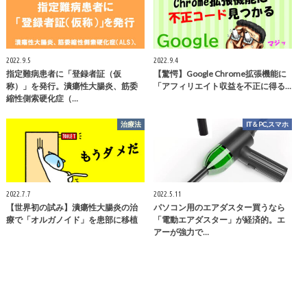
2022.9.5
2022.9.4
指定難病患者に「登録者証（仮
【驚愕】Google Chrome拡張機能に
称）」を発行。潰瘍性大腸炎、筋委
「アフィリエイト収益を不正に得る…
縮性側索硬化症（…
治療法
IT＆PC,スマホ
2022.7.7
2022.5.11
【世界初の試み】潰瘍性大腸炎の治
パソコン用のエアダスター買うなら
療で「オルガノイド」を患部に移植
「電動エアダスター」が経済的。エ
アーが強力で…