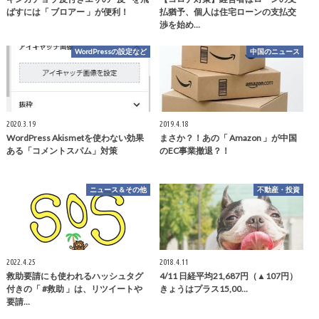
ばすには「 ブロアー 」が便利！
払猶予、個人は住宅ローンの支払交
渉を始め…
WordPressの設定など
中国のニュース
2020.3.19
2019.4.18
WordPress Akismetを使わない効果
まさか？！あの「 Amazon 」が中国
ある「コメントスパム」対策
のEC事業撤退？！
ニュース＆その他
不動産・投資
2022.4.25
2018.4.11
救助要請にも使われるハッシュタグ
4/11 日経平均21,687円（▲107円）
付きの「 #救助 」は、リツイートや
きょうはプラス15,00…
要請…