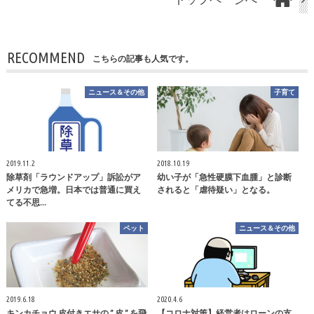
RECOMMEND
こちらの記事も人気です。
ニュース＆その他
子育て
2019.11.2
2018.10.19
除草剤「ラウンドアップ」訴訟がア
幼い子が「急性硬膜下血腫」と診断
メリカで急増。日本では普通に買え
されると「虐待疑い」となる。
てる不思…
ペット
ニュース＆その他
2019.6.18
2020.4.6
キンカチョウ 皮付きエサの ” 皮 ” を飛
【コロナ対策】経営者はローンの支