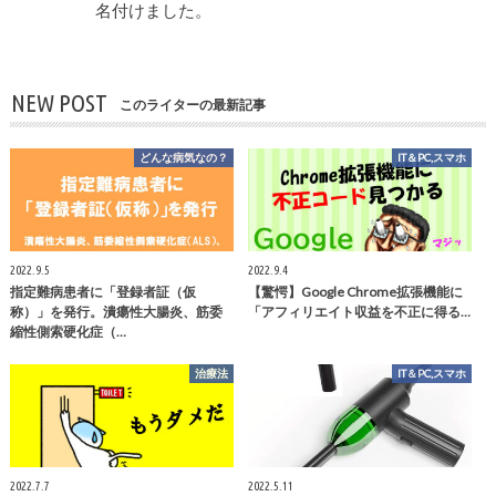
名付けました。
NEW POST
このライターの最新記事
どんな病気なの？
IT＆PC,スマホ
2022.9.5
2022.9.4
指定難病患者に「登録者証（仮
【驚愕】Google Chrome拡張機能に
称）」を発行。潰瘍性大腸炎、筋委
「アフィリエイト収益を不正に得る…
縮性側索硬化症（…
治療法
IT＆PC,スマホ
2022.7.7
2022.5.11